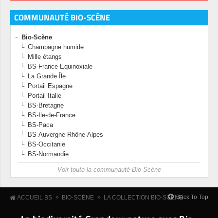
COMMUNAUTÉ BIO-SCÈNE
Bio-Scène
Champagne humide
Mille étangs
BS-France Equinoxiale
La Grande Île
Portail Espagne
Portail Italie
BS-Bretagne
BS-Ile-de-France
BS-Paca
BS-Auvergne-Rhône-Alpes
BS-Occitanie
BS-Normandie
Voir toute la communauté Bio-Scène
»
»
Back To Top
ACCUEIL BS
BIO-SCÈNE
LA COLLECTION BIO-SCÈNE