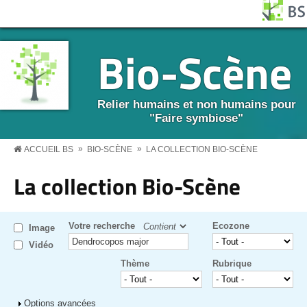
Aller au contenu principal
Panneau de gestion des cookies
BS MENU
Bio-Scène
Relier humains et non humains pour
"Faire symbiose"
»
»
ACCUEIL BS
BIO-SCÈNE
LA COLLECTION BIO-SCÈNE
La collection Bio-Scène
Votre recherche
Ecozone
Image
Vidéo
Thème
Rubrique
Afficher
Options avancées