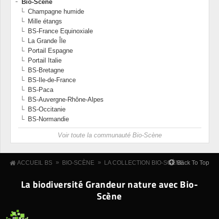
Bio-Scène
Champagne humide
Mille étangs
BS-France Equinoxiale
La Grande Île
Portail Espagne
Portail Italie
BS-Bretagne
BS-Ile-de-France
BS-Paca
BS-Auvergne-Rhône-Alpes
BS-Occitanie
BS-Normandie
Voir toute la communauté Bio-Scène
»
»
Back To Top
ACCUEIL BS
BIO-SCÈNE
LA COLLECTION BIO-SCÈNE
La biodiversité Grandeur nature avec Bio-
Scène