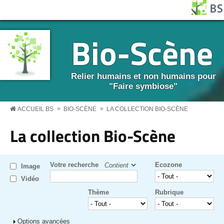
Aller au contenu principal
Panneau de gestion des cookies
BS MENU
Bio-Scène
Relier humains et non humains pour
"Faire symbiose"
»
»
ACCUEIL BS
BIO-SCÈNE
LA COLLECTION BIO-SCÈNE
La collection Bio-Scène
Votre recherche
Ecozone
Image
Vidéo
Thème
Rubrique
Afficher
Options avancées