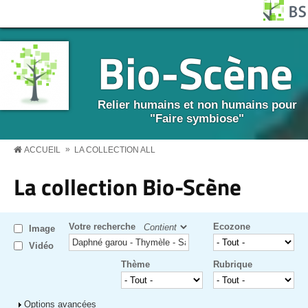
Aller au contenu principal
Panneau de gestion des cookies
BS MENU
Bio-Scène
Relier humains et non humains pour
"Faire symbiose"
»
ACCUEIL
LA COLLECTION ALL
La collection Bio-Scène
Votre recherche
Ecozone
Image
Vidéo
Thème
Rubrique
Afficher
Options avancées