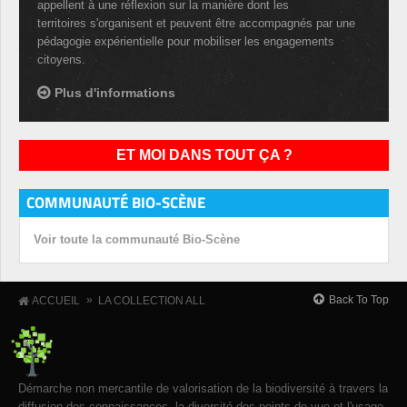
appellent à une réflexion sur la manière dont les
territoires s'organisent et peuvent être accompagnés par une
pédagogie expérientielle pour mobiliser les engagements
citoyens.
Plus d'informations
ET MOI DANS TOUT ÇA ?
COMMUNAUTÉ BIO-SCÈNE
Voir toute la communauté Bio-Scène
»
Back To Top
ACCUEIL
LA COLLECTION ALL
Démarche non mercantile de valorisation de la biodiversité à travers la
diffusion des connaissances, la diversité des points de vue et l'usage