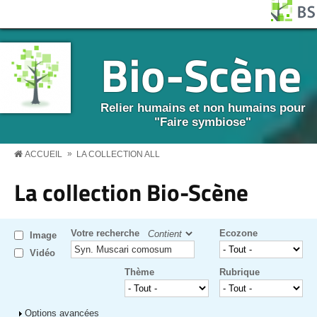
Aller au contenu principal
Panneau de gestion des cookies
BS MENU
Bio-Scène
Relier humains et non humains pour
"Faire symbiose"
»
ACCUEIL
LA COLLECTION ALL
La collection Bio-Scène
Votre recherche
Ecozone
Image
Vidéo
Thème
Rubrique
Afficher
Options avancées