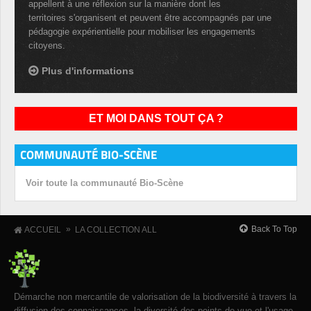
appellent à une réflexion sur la manière dont les
territoires s'organisent et peuvent être accompagnés par une
pédagogie expérientielle pour mobiliser les engagements
citoyens.
Plus d'informations
ET MOI DANS TOUT ÇA ?
COMMUNAUTÉ BIO-SCÈNE
Voir toute la communauté Bio-Scène
»
Back To Top
ACCUEIL
LA COLLECTION ALL
Démarche non mercantile de valorisation de la biodiversité à travers la
diffusion des connaissances, la diversité des points de vue et l'usage