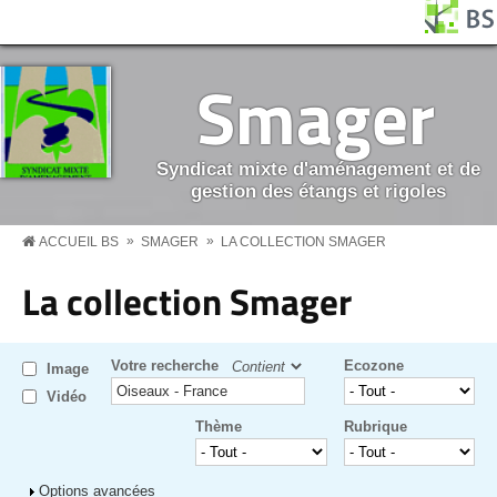
Aller au contenu principal
Panneau de gestion des cookies
BS MENU
Smager
Syndicat mixte d'aménagement et de
gestion des étangs et rigoles
»
»
ACCUEIL BS
SMAGER
LA COLLECTION SMAGER
La collection Smager
Votre recherche
Ecozone
Image
Vidéo
Thème
Rubrique
Afficher
Options avancées