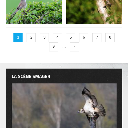
1
2
3
4
5
6
7
8
9
…
LA SCÈNE SMAGER