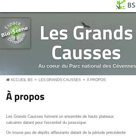
Aller au contenu principal
Panneau de gestion des cookies
BS MENU
Les Grands
Causses
Au coeur du Parc national des Cévennes
»
»
ACCUEIL BS
LES GRANDS CAUSSES
À PROPOS
À propos
Les Grands Causses forment un ensemble de hauts plateaux
calcaires datant pour l'essentiel du jurassique.
On trouve peu de dépôts affleurants datant de la période précédente