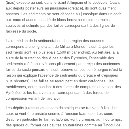
(trias) excepté au sud, dans le Saint Affriquain et le Lodèvois. Quant
aux dépôts postérieurs au jurassique (crétacé), ils sont quasiment
absents. Les sédiments se sont déposés au jurassique dans un golfe
aux eaux chaudes encadré de blocs hercyniens plus ou moins
soulevés et délimité par des failles correspondant à des lignes de
faiblesse du socle.
L'axe médian de la sédimentation de la région des causses
correspond à une ligne allant de Millau à Mende : c'est là que les
sédiments sont les plus épais (1500 m par endroit). Au tertiaire, à la
suite de la surrection des Alpes et des Pyrénées, l'ensemble des
sédiments a été soulevé sans plissement par le rejeu des anciennes
failles du socle primaire et s'est retrouvé en position émergée (c'est la
raison qui explique l'absence de sédiments du crétacé et d'époques
plus récentes). Les failles se regroupent en deux catégories : les
méridiennes, correspondant à des forces de compression venant des
Pyrénées et les transversales, correspondant à des forces de
compression venant de l'arc alpin.
Les dépôts jurassiques calcaro-dolomitiques se trouvant à l'air libre,
ceux-ci vont être ensuite soumis à l'érosion karstique. Les cours
d'eau, en particulier le Tarn et laJonte, vont y creuser, au fil du temps,
des gorges ou former des cavités souterraines comme au Tindoul de