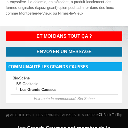
la Vayssière. La dolomie, en s'érodant, a produit localement des
formes originales (lapiaz géant) qu'on peut admirer dans des lieux
comme Montpellier-le-Vieux ou Nîmes-le-Vieux.
ET MOI DANS TOUT ÇA ?
ENVOYER UN MESSAGE
COMMUNAUTÉ LES GRANDS CAUSSES
Bio-Scène
BS-Occitanie
Les Grands Causses
Voir toute la communauté Bio-Scène
»
»
Back To Top
ACCUEIL BS
LES GRANDS CAUSSES
À PROPOS
Les Grands Causses est membre de la