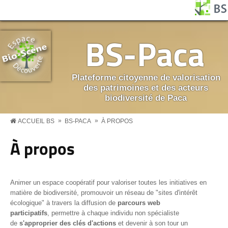
Aller au contenu principal
Panneau de gestion des cookies
BS MENU
BS-Paca
Plateforme citoyenne de valorisation
des patrimoines et des acteurs
biodiversité de Paca
»
»
ACCUEIL BS
BS-PACA
À PROPOS
À propos
Animer un espace coopératif pour valoriser toutes les initiatives en
matière de biodiversité, promouvoir un réseau de "sites d'intérêt
écologique" à travers la diffusion de
parcours web
participatifs
, permettre à chaque individu non spécialiste
de
s'approprier des clés d'actions
et devenir à son tour un