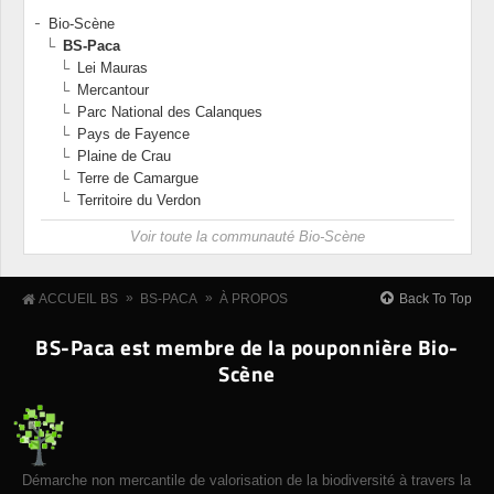
Bio-Scène
BS-Paca
Lei Mauras
Mercantour
Parc National des Calanques
Pays de Fayence
Plaine de Crau
Terre de Camargue
Territoire du Verdon
Voir toute la communauté Bio-Scène
»
»
Back To Top
ACCUEIL BS
BS-PACA
À PROPOS
BS-Paca est membre de la pouponnière Bio-
Scène
Démarche non mercantile de valorisation de la biodiversité à travers la