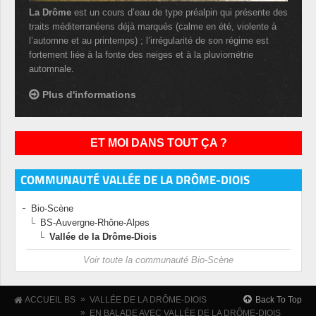
La Drôme
est un cours d’eau de type préalpin qui présente des
traits méditerranéens déjà marqués (calme en été, violente à
l’automne et au printemps) ; l’irrégularité de son régime est
fortement liée à la fonte des neiges et à la pluviométrie
automnale.
Plus d'informations
ET MOI DANS TOUT ÇA ?
COMMUNAUTÉ VALLÉE DE LA DRÔME-DIOIS
Bio-Scène
BS-Auvergne-Rhône-Alpes
Vallée de la Drôme-Diois
Voir toute la communauté Bio-Scène
»
Back To Top
ACCUEIL BS
VALLÉE DE LA DRÔME-DIOIS
»
EN BALADE AVEC VALLÉE DE LA DRÔME-DIOIS