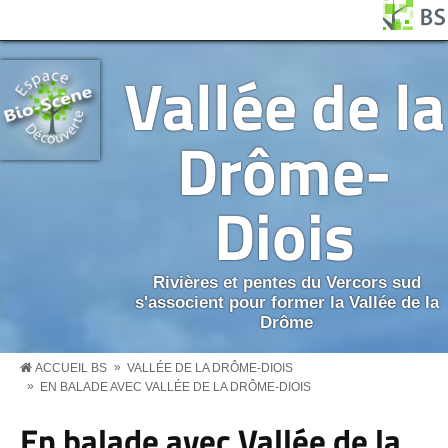
Aller au contenu principal
Panneau de gestion des cookies
BS MENU
Vallée de la
Drôme-
Diois
Rivières et pentes du Vercors sud
s'associent pour former la Vallée de la
Drôme
»
ACCUEIL BS
VALLÉE DE LA DRÔME-DIOIS
»
EN BALADE AVEC VALLÉE DE LA DRÔME-DIOIS
En balade avec Vallée de la