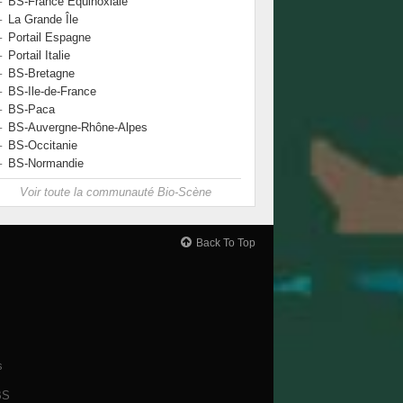
BS-France Equinoxiale
La Grande Île
Portail Espagne
Portail Italie
BS-Bretagne
BS-Ile-de-France
BS-Paca
BS-Auvergne-Rhône-Alpes
BS-Occitanie
BS-Normandie
Voir toute la communauté Bio-Scène
Back To Top
s
BS