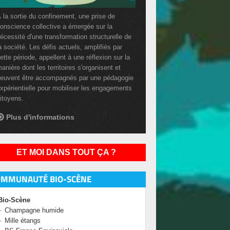
 la sortie du confinement, une prise de
onscience collective a émergée sur la
écessité d'une transformation structurelle de
a société. Les défis actuels, amplifiés par
ette période, appellent à une réflexion sur la
anière dont les territoires s'organisent et
euvent être accompagnés par une pédagogie
xpérientielle pour mobiliser les engagements
itoyens.
Plus d'informations
ET MOI DANS TOUT ÇA ?
OMMUNAUTÉ BIO-SCÈNE
Bio-Scène
Champagne humide
Mille étangs