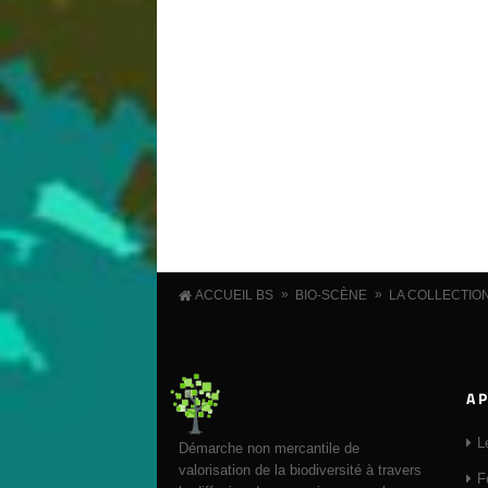
»
»
ACCUEIL BS
BIO-SCÈNE
LA COLLECTIO
A 
L
Démarche non mercantile de
valorisation de la biodiversité à travers
F