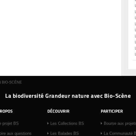
N BIO-SCÈNE
La biodiversité Grandeur nature avec Bio-Scène
PROPOS
DÉCOUVRIR
PARTICIPER
e projet BS
Les Collections BS
Bourse aux projet
oire aux questions
Les Balades BS
La Communauté 