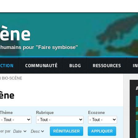
cène
 humains pour "Faire symbiose"
ECTION
COMMUNAUTÉ
BLOG
RESSOURCES
IN
N BIO-SCÈNE
cène
Thème
Rubrique
Ecozone
ier par