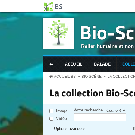
Aller au contenu principal
Panneau de gestion des cookies
Bio-S
Relier humains et non
BS MENU
⬅
ACCUEIL
BALADE
COLL
»
»
ACCUEIL BS
BIO-SCÈNE
LA COLLECTIO
La collection Bio-S
Votre recherche
Image
Vidéo
Tr
Afficher
Options avancées