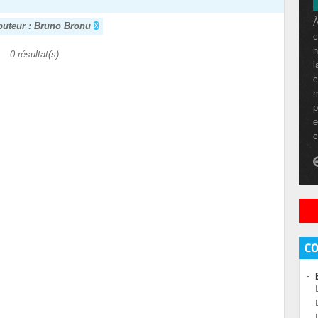
À
buteur : Bruno Bronu
c
n
0 résultat(s)
l
c
m
p
e
c
C