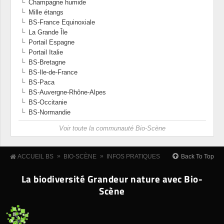
Champagne humide
Mille étangs
BS-France Equinoxiale
La Grande Île
Portail Espagne
Portail Italie
BS-Bretagne
BS-Ile-de-France
BS-Paca
BS-Auvergne-Rhône-Alpes
BS-Occitanie
BS-Normandie
Voir toute la communauté Bio-Scène
»
»
Back To Top
ACCUEIL BS
BIO-SCÈNE
INFOS PRATIQUES
La biodiversité Grandeur nature avec Bio-
Scène