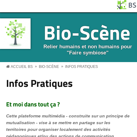
Aller au contenu principal
Panneau de gestion des cookies
BS MENU
Bio-Scène
Relier humains et non humains pour
"Faire symbiose"
»
»
ACCUEIL BS
BIO-SCÈNE
INFOS PRATIQUES
Infos Pratiques
Et moi dans tout ça ?
Cette plateforme multimédia - construite sur un principe de
mutualisation - vise à se mettre en partage sur les
territoires pour organiser localement des activités
pédagogiques et/ou des actions de communication