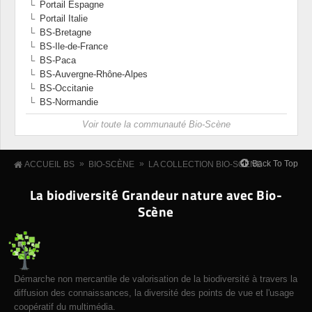
Portail Espagne
Portail Italie
BS-Bretagne
BS-Ile-de-France
BS-Paca
BS-Auvergne-Rhône-Alpes
BS-Occitanie
BS-Normandie
Voir toute la communauté Bio-Scène
»
»
Back To Top
ACCUEIL BS
BIO-SCÈNE
LA COLLECTION BIO-SCÈNE
La biodiversité Grandeur nature avec Bio-
Scène
Démarche non mercantile de valorisation de la biodiversité à travers la
diffusion des connaissances, la diversité des points de vue et l'usage
coopératif du multimédia.