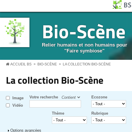
Aller au contenu principal
Panneau de gestion des cookies
BS MENU
Bio-Scène
Relier humains et non humains pour
"Faire symbiose"
»
»
ACCUEIL BS
BIO-SCÈNE
LA COLLECTION BIO-SCÈNE
La collection Bio-Scène
Votre recherche
Ecozone
Image
Vidéo
Thème
Rubrique
Afficher
Options avancées