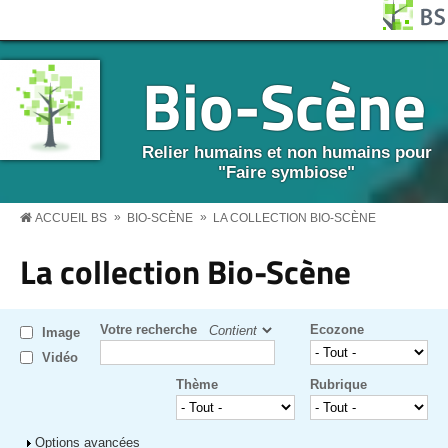
Aller au contenu principal
Panneau de gestion des cookies
BS MENU
Bio-Scène
Relier humains et non humains pour
"Faire symbiose"
»
»
ACCUEIL BS
BIO-SCÈNE
LA COLLECTION BIO-SCÈNE
La collection Bio-Scène
Votre recherche
Ecozone
Image
Vidéo
Thème
Rubrique
Afficher
Options avancées