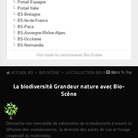
Portail Espagne
Portail Italie
BS-Bretagne
BS-Ile-de-France
BS-Paca
BS-Auvergne-Rhône-Alpes
BS-Occitanie
BS-Normandie
Voir toute la communauté Bio-Scène
»
»
Back To Top
ACCUEIL BS
BIO-SCÈNE
LA COLLECTION BIO-SCÈNE
La biodiversité Grandeur nature avec Bio-
Scène
Démarche non mercantile de valorisation de la biodiversité à travers la
diffusion des connaissances, la diversité des points de vue et l'usage
coopératif du multimédia.