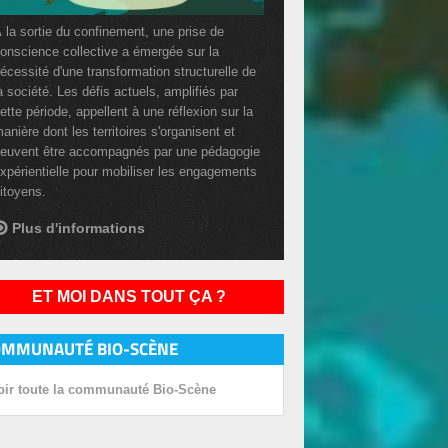
 la sortie du confinement, une prise de
onscience collective a émergée sur la
écessité d'une transformation structurelle de
a société. Les défis actuels, amplifiés par
ette période, appellent à une réflexion sur la
anière dont les territoires s'organisent et
euvent être accompagnés par une pédagogie
xpérientielle pour mobiliser les engagements
itoyens.
Plus d'informations
ET MOI DANS TOUT ÇA ?
OMMUNAUTÉ BIO-SCÈNE
oir toute la communauté Bio-Scène