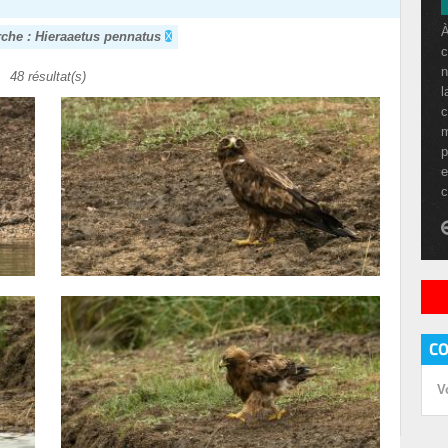
À
rche : Hieraaetus pennatus
c
n
48 résultat(s)
l
c
m
p
e
c
C
V