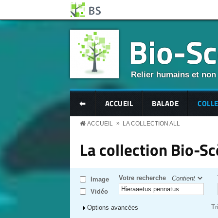
Aller au contenu principal
Panneau de gestion des cookies
Bio-S
Relier humains et non
BS MENU
⬅
ACCUEIL
BALADE
COLL
»
ACCUEIL
LA COLLECTION ALL
La collection Bio-S
Votre recherche
Image
Vidéo
Tr
Afficher
Options avancées