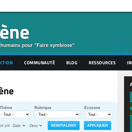
cène
 humains pour "Faire symbiose"
ECTION
COMMUNAUTÉ
BLOG
RESSOURCES
IN
cène
Thème
Rubrique
Ecozone
ier par