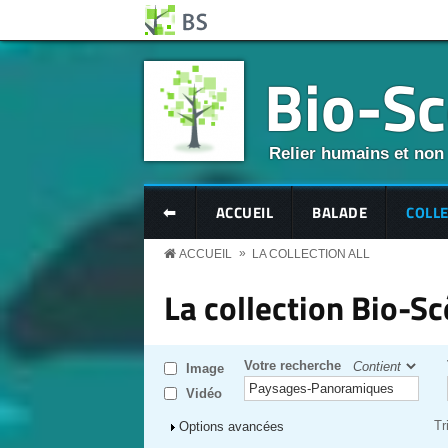
Aller au contenu principal
Panneau de gestion des cookies
Bio-S
Relier humains et non
BS MENU
⬅
ACCUEIL
BALADE
COLL
»
ACCUEIL
LA COLLECTION ALL
La collection Bio-S
Votre recherche
Image
Vidéo
Tr
Afficher
Options avancées