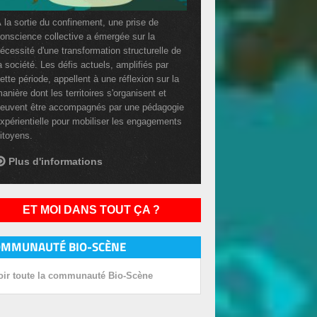
 la sortie du confinement, une prise de
onscience collective a émergée sur la
écessité d'une transformation structurelle de
a société. Les défis actuels, amplifiés par
ette période, appellent à une réflexion sur la
anière dont les territoires s'organisent et
euvent être accompagnés par une pédagogie
xpérientielle pour mobiliser les engagements
itoyens.
Plus d'informations
ET MOI DANS TOUT ÇA ?
OMMUNAUTÉ BIO-SCÈNE
oir toute la communauté Bio-Scène