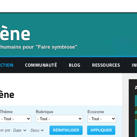
cène
 humains pour "Faire symbiose"
ECTION
COMMUNAUTÉ
BLOG
RESSOURCES
IN
cène
Thème
Rubrique
Ecozone
ier par