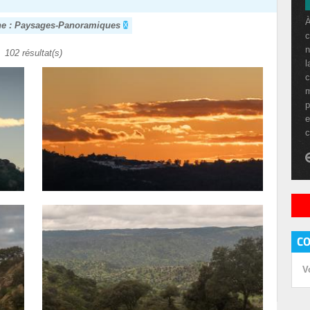
À
he : Paysages-Panoramiques
c
n
102 résultat(s)
l
c
m
p
e
c
C
V