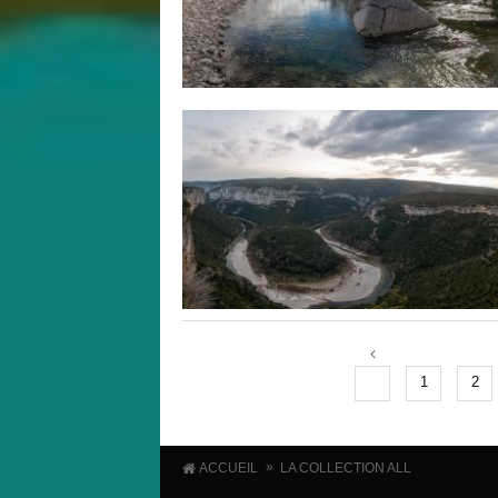
1
2
»
ACCUEIL
LA COLLECTION ALL