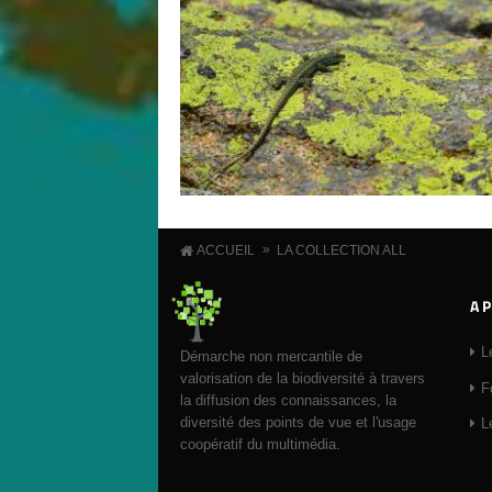
»
ACCUEIL
LA COLLECTION ALL
A 
L
Démarche non mercantile de
valorisation de la biodiversité à travers
F
la diffusion des connaissances, la
diversité des points de vue et l'usage
L
coopératif du multimédia.