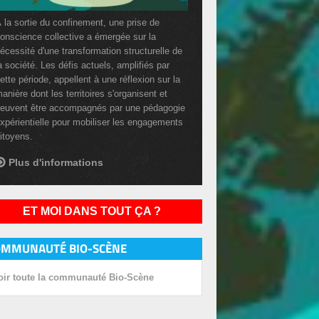
 la sortie du confinement, une prise de
onscience collective a émergée sur la
écessité d'une transformation structurelle de
a société. Les défis actuels, amplifiés par
ette période, appellent à une réflexion sur la
anière dont les territoires s'organisent et
euvent être accompagnés par une pédagogie
xpérientielle pour mobiliser les engagements
itoyens.
Plus d'informations
ET MOI DANS TOUT ÇA ?
OMMUNAUTÉ BIO-SCÈNE
oir toute la communauté Bio-Scène