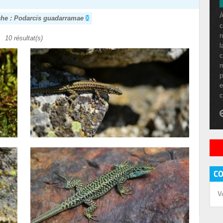
À
che : Podarcis guadarramae
c
n
10 résultat(s)
l
c
m
p
e
c
C
V