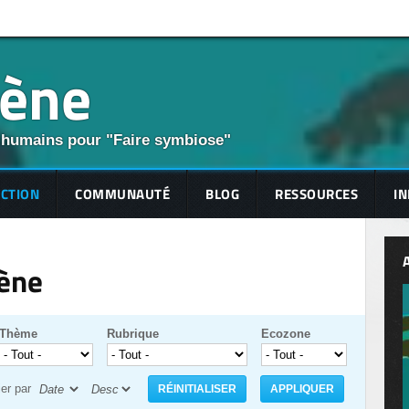
cène
 humains pour "Faire symbiose"
ECTION
COMMUNAUTÉ
BLOG
RESSOURCES
IN
cène
Thème
Rubrique
Ecozone
ier par