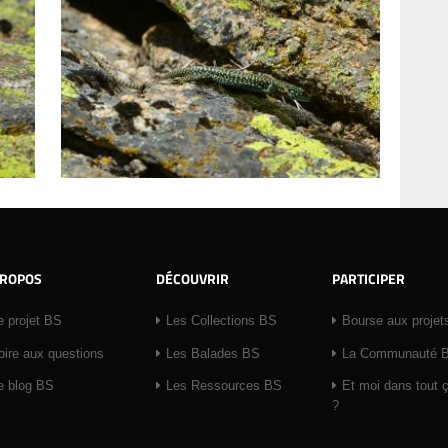
PROPOS
DÉCOUVRIR
PARTICIPER
e projet BS
Les Collections BS
Bourse aux projet
oire aux questions
Les Balades BS
La Communauté 
e blog BS
Les Ressources BS
Et moi dans tout 
?