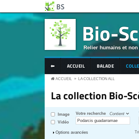
Aller au contenu principal
Panneau de gestion des cookies
Bio-S
Relier humains et non
BS MENU
⬅
ACCUEIL
BALADE
COLL
»
ACCUEIL
LA COLLECTION ALL
La collection Bio-S
Votre recherche
Image
Vidéo
Tr
Afficher
Options avancées