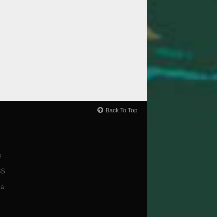
Back To Top
s
BS
ça