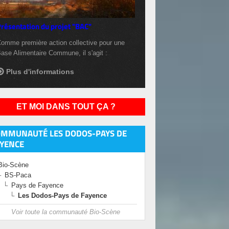
résentation du projet "BAC"
omme première action collective pour une
ase Alimentaire Commune, il s'agit :
Plus d'informations
ET MOI DANS TOUT ÇA ?
OMMUNAUTÉ LES DODOS-PAYS DE
YENCE
Bio-Scène
BS-Paca
Pays de Fayence
Les Dodos-Pays de Fayence
Voir toute la communauté Bio-Scène