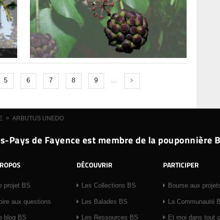
5
6
7
8
9
…
»
E
ARBUTUS UNEDO
s-Pays de Fayence est membre de la pouponnière 
PROPOS
DÉCOUVRIR
PARTICIPER
e projet BS
Les Collections BS
Bourse aux projet
oire aux questions
Les Balades BS
La Communauté 
e blog BS
Les Ressources BS
Et moi dans tout 