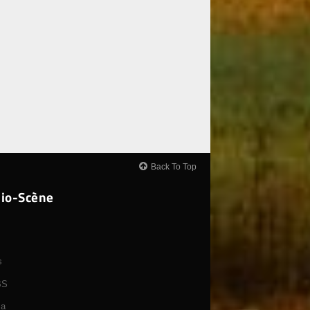
Back To Top
Bio-Scène
s
BS
ça