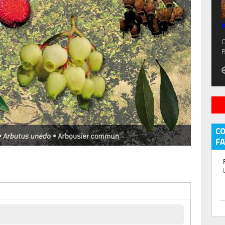
P
C
B
C
FA