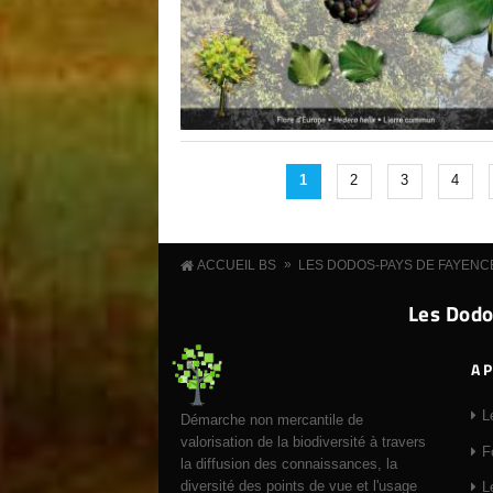
1
2
3
4
»
ACCUEIL BS
LES DODOS-PAYS DE FAYENC
Les Dodo
A 
L
Démarche non mercantile de
valorisation de la biodiversité à travers
F
la diffusion des connaissances, la
diversité des points de vue et l'usage
L