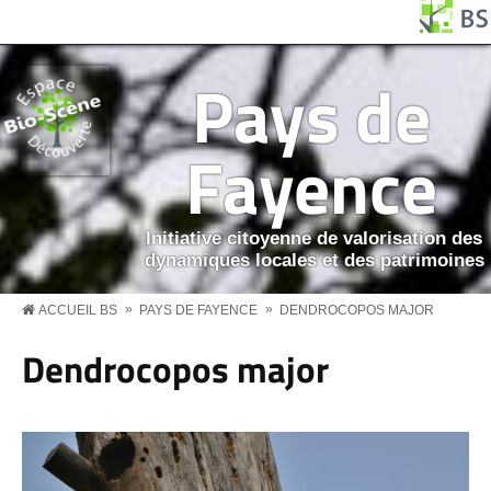
Aller au contenu principal
Panneau de gestion des cookies
BS MENU
Pays de
Fayence
Initiative citoyenne de valorisation des
dynamiques locales et des patrimoines
»
»
ACCUEIL BS
PAYS DE FAYENCE
DENDROCOPOS MAJOR
Dendrocopos major