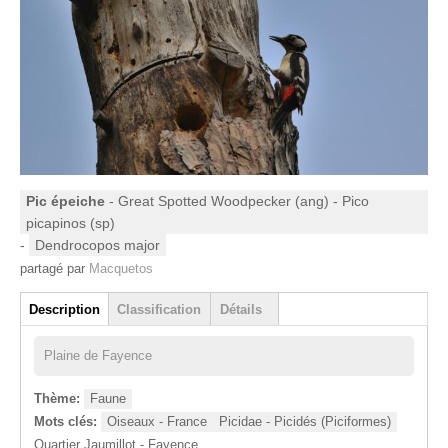
Pic épeiche
- Great Spotted Woodpecker (ang) - Pico
picapinos (sp)
-
Dendrocopos major
partagé par
Macquetos
Groupe
Description
Classification
Détails
(onglet actif)
Plaine de Fayence
Thème:
Faune
Mots clés:
Oiseaux - France
Picidae - Picidés (Piciformes)
Quartier Jaumillot - Fayence.