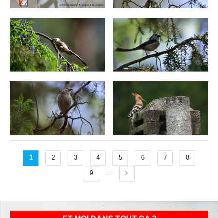
1
2
3
4
5
6
7
8
9
…