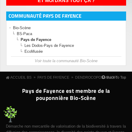
ET MOI DANS TOUT ÇA ?
COMMUNAUTÉ PAYS DE FAYENCE
Bio-Scène
BS-Paca
Pays de Fayence
Les Dodos-Pays de Fayence
EcoMusée
Voir toute la communauté Bio-Scène
»
»
Back To Top
ACCUEIL BS
PAYS DE FAYENCE
DENDROCOPOS MAJOR
Pays de Fayence est membre de la
pouponnière Bio-Scène
Démarche non mercantile de valorisation de la biodiversité à travers la