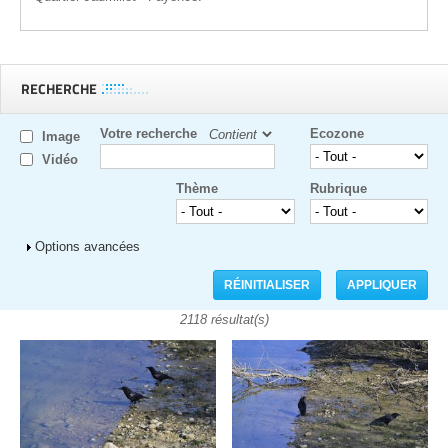
RECHERCHE
Votre recherche
Ecozone
Image
Vidéo
Thème
Rubrique
Afficher
Options avancées
2118 résultat(s)
Pages