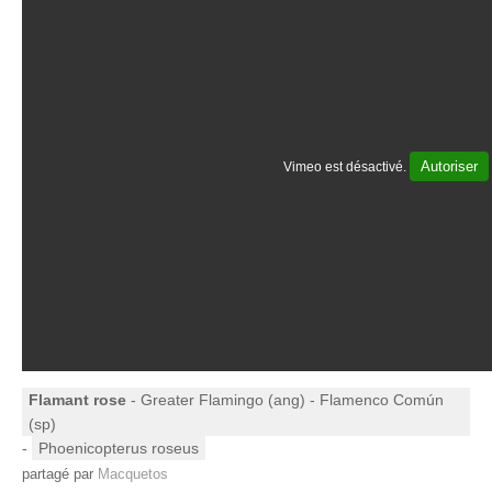
Autoriser
Vimeo est désactivé.
Flamant rose
- Greater Flamingo (ang) - Flamenco Común
(sp)
-
Phoenicopterus roseus
partagé par
Macquetos