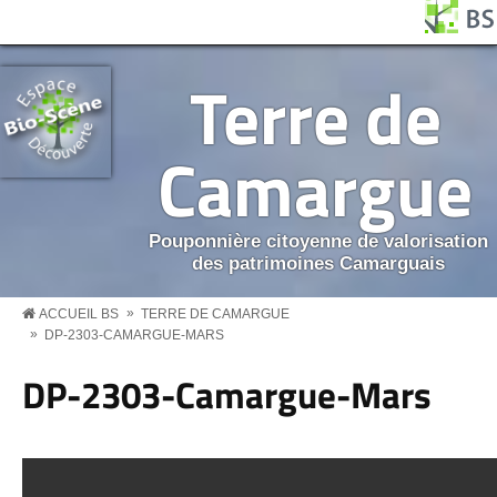
Aller au contenu principal
Panneau de gestion des cookies
BS MENU
Terre de
Camargue
Pouponnière citoyenne de valorisation
des patrimoines Camarguais
»
ACCUEIL BS
TERRE DE CAMARGUE
»
DP-2303-CAMARGUE-MARS
DP-2303-Camargue-Mars