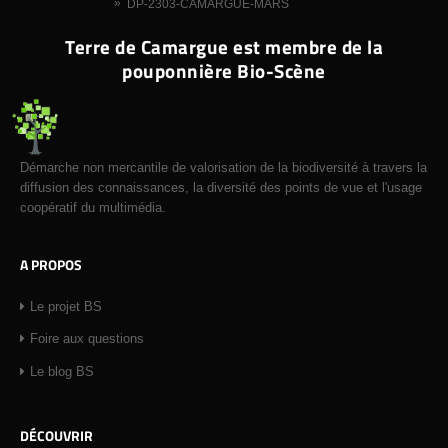
»
DP-2303-CAMARGUE-MARS
Terre de Camargue est membre de la
pouponnière Bio-Scène
Démarche non mercantile de valorisation de la biodiversité à travers la
diffusion des connaissances, la diversité des points de vue et l'usage
coopératif du multimédia.
A PROPOS
Le projet BS
Foire aux questions
Le blog BS
DÉCOUVRIR