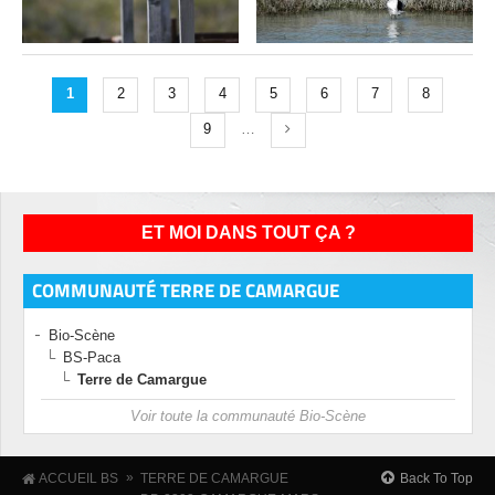
1
2
3
4
5
6
7
8
9
…
ET MOI DANS TOUT ÇA ?
COMMUNAUTÉ TERRE DE CAMARGUE
Bio-Scène
BS-Paca
Terre de Camargue
Voir toute la communauté Bio-Scène
»
Back To Top
ACCUEIL BS
TERRE DE CAMARGUE