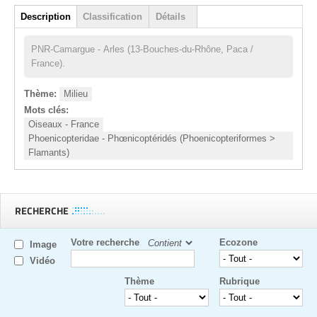
Group
Description
Classification
Détails
(onglet actif)
PNR-Camargue - Arles (13-Bouches-du-Rhône, Paca /
France).
Thème:
Milieu
Mots clés:
Oiseaux - France
Phoenicopteridae - Phœnicoptéridés (Phoenicopteriformes >
Flamants)
RECHERCHE
Votre recherche
Ecozone
Image
Vidéo
Thème
Rubrique