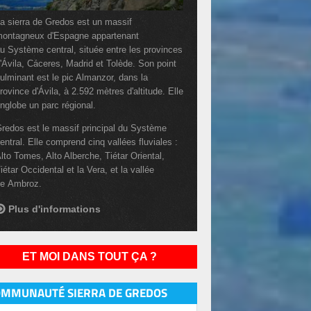
a sierra de Gredos est un massif
ontagneux d'Espagne appartenant
u Système central, située entre les provinces
'Ávila, Cáceres, Madrid et Tolède. Son point
ulminant est le pic Almanzor, dans la
rovince d'Ávila, à 2.592 mètres d'altitude. Elle
nglobe un parc régional.
redos est le massif principal du Système
entral. Elle comprend cinq vallées fluviales :
lto Tomes, Alto Alberche, Tiétar Oriental,
iétar Occidental et la Vera, et la vallée
e Ambroz.
Plus d'informations
ET MOI DANS TOUT ÇA ?
OMMUNAUTÉ SIERRA DE GREDOS