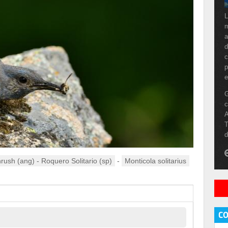
L
m
a
d
c
p
e
G
c
A
T
d
rush (ang) - Roquero Solitario (sp)
-
Monticola solitarius
C