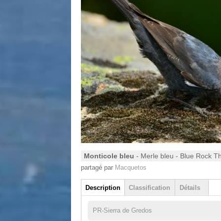
Monticole bleu
- Merle bleu - Blue Rock Th
partagé par
Macquetos
Groupe
Description
Classification
Détails
(onglet actif)
PR-Sierra de Gredos