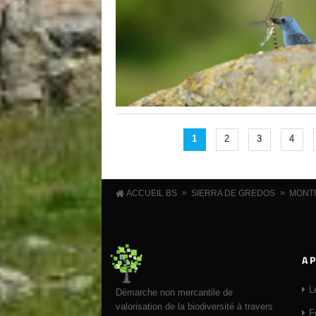
1
2
3
4
»
»
ACCUEIL BS
SIERRA DE GREDOS
MONTI
A 
L
Démarche non mercantile de
valorisation de la biodiversité à travers
F