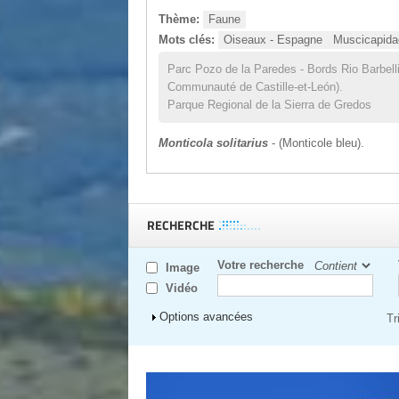
Thème:
Faune
Mots clés:
Oiseaux - Espagne
Muscicapida
Parc Pozo de la Paredes - Bords Rio Barbell
Communauté de Castille-et-León).
Parque Regional de la Sierra de Gredos
Monticola solitarius
- (Monticole bleu).
RECHERCHE
Votre recherche
Image
Vidéo
Afficher
Options avancées
Tr
Pages