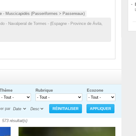
e - Muscicapidés (Passeriformes > Passereaux)
ido - Navalperal de Tormes - (Espagne - Province de Ávila,
Thème
Rubrique
Ecozone
ier par
573 résultat(s)