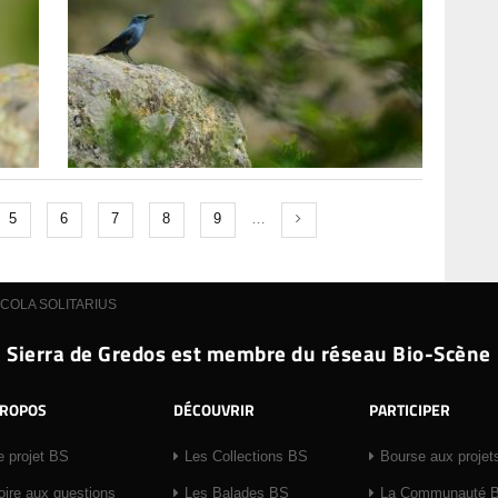
5
6
7
8
9
…
COLA SOLITARIUS
Sierra de Gredos est membre du réseau Bio-Scène
PROPOS
DÉCOUVRIR
PARTICIPER
e projet BS
Les Collections BS
Bourse aux projet
oire aux questions
Les Balades BS
La Communauté 