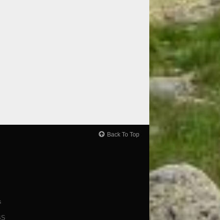
Back To Top
s
BS