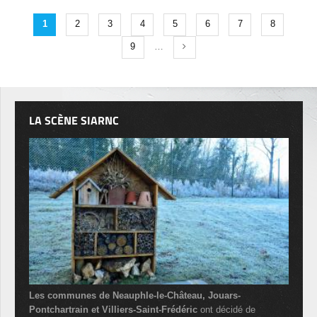
1
2
3
4
5
6
7
8
9
…
LA SCÈNE SIARNC
Les communes de Neauphle-le-Château, Jouars-
Pontchartrain et Villiers-Saint-Frédéric
ont décidé de