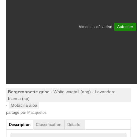
Autoriser
Vimeo est désactivé.
Bergeronnette grise
- White wagtail (ang) - Lavandera
blanca (sp)
-
Motacilla alba
partagé par
Macquetos
Group
Description
Classification
Détails
(onglet actif)