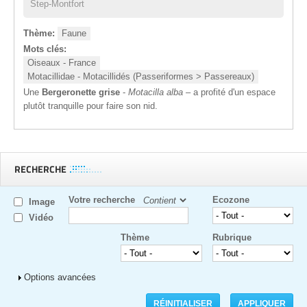
Step-Montfort
Thème:
Faune
Mots clés:
Oiseaux - France
Motacillidae - Motacillidés (Passeriformes > Passereaux)
Une
Bergeronette grise
-
Motacilla alba
– a profité d'un espace
plutôt tranquille pour faire son nid.
RECHERCHE
Votre recherche
Ecozone
Image
Vidéo
Thème
Rubrique
Afficher
Options avancées