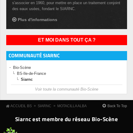
s'associer en 1960, pour mettre en place un traitement conjoint
des eaux usées, fondant le SIARNC.
Plus d'informations
ET MOI DANS TOUT ÇA ?
COMMUNAUTÉ SIARNC
Bio-Scène
BS-Ile-de-France
Siarnc
Voir toute la communauté Bio-Scène
»
»
Back To Top
ACCUEIL BS
SIARNC
MOTACILLA ALBA
Siarnc est membre du réseau Bio-Scène