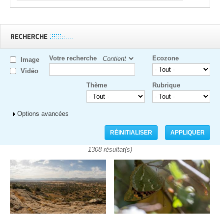
RECHERCHE
Votre recherche
Ecozone
Image
Vidéo
Thème
Rubrique
Afficher
Options avancées
1308 résultat(s)
Pages