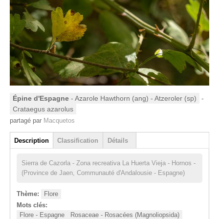
Épine d'Espagne
- Azarole Hawthorn (ang) - Atzeroler (sp)
-
Crataegus azarolus
partagé par
Macquetos
Groupe
Description
Classification
Détails
(onglet actif)
Sierra de Cazorla - Zona recreativa La Huerta Vieja - Hornos -
(Province de Jaen, Communauté d'Andalousie - Espagne)
Thème:
Flore
Mots clés:
Flore - Espagne
Rosaceae - Rosacées (Magnoliopsida)