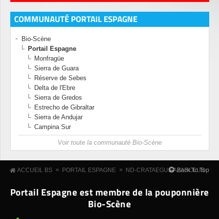
COMMUNAUTÉ PORTAIL ESPAGNE
Bio-Scène
Portail Espagne
Monfragüe
Sierra de Guara
Réserve de Sebes
Delta de l'Ebre
Sierra de Gredos
Estrecho de Gibraltar
Sierra de Andujar
Campina Sur
Voir toute la communauté Bio-Scène
»
»
Back To Top
ACCUEIL BS
PORTAIL ESPAGNE
ND-CRATAEGUS AZAROLUS
Portail Espagne est membre de la pouponnière
Bio-Scène