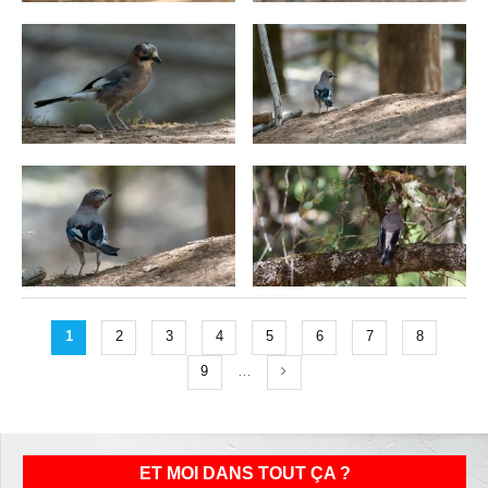
1
2
3
4
5
6
7
8
9
…
ET MOI DANS TOUT ÇA ?