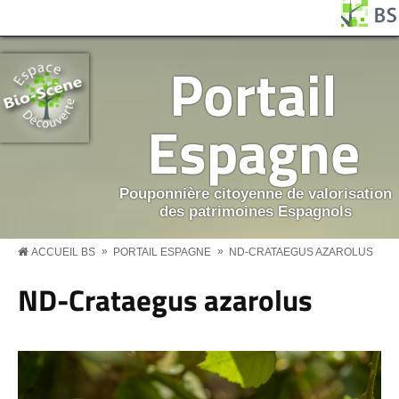
Aller au contenu principal
Panneau de gestion des cookies
BS MENU
Portail
Espagne
Pouponnière citoyenne de valorisation
des patrimoines Espagnols
»
»
ACCUEIL BS
PORTAIL ESPAGNE
ND-CRATAEGUS AZAROLUS
ND-Crataegus azarolus