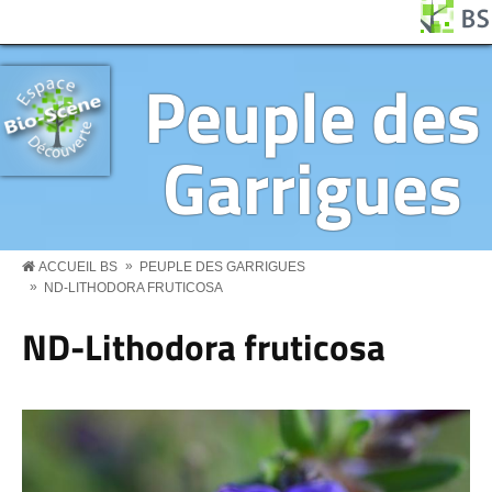
Aller au contenu principal
Panneau de gestion des cookies
BS MENU
Peuple des
Garrigues
»
ACCUEIL BS
PEUPLE DES GARRIGUES
»
ND-LITHODORA FRUTICOSA
ND-Lithodora fruticosa