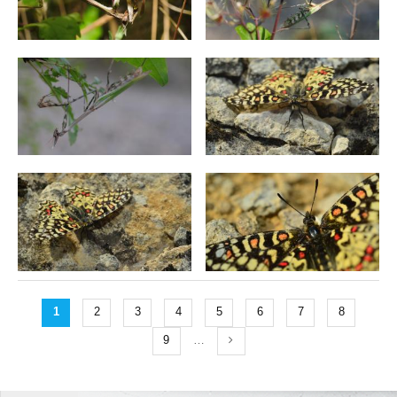
1
2
3
4
5
6
7
8
9
…