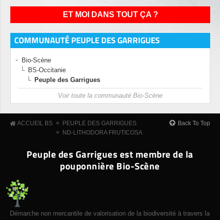
ET MOI DANS TOUT ÇA ?
COMMUNAUTÉ PEUPLE DES GARRIGUES
Bio-Scène
BS-Occitanie
Peuple des Garrigues
Voir toute la communauté Bio-Scène
»
Back To Top
ACCUEIL BS
PEUPLE DES GARRIGUES
»
ND-LITHODORA FRUTICOSA
Peuple des Garrigues est membre de la
pouponnière Bio-Scène
Démarche non mercantile de valorisation de la biodiversité à travers la