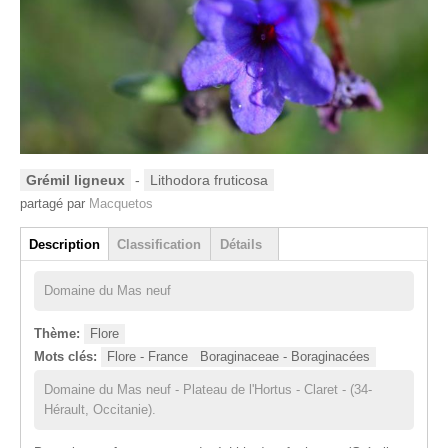
Grémil ligneux
-
Lithodora fruticosa
partagé par
Macquetos
Groupe
Description
Classification
Détails
(onglet actif)
Domaine du Mas neuf
Thème:
Flore
Mots clés:
Flore - France
Boraginaceae - Boraginacées
Domaine du Mas neuf - Plateau de l'Hortus - Claret - (34-
Hérault, Occitanie).