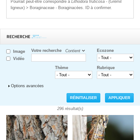
Pourrait peut-être correspondre à
Lithodora fruticosa
- (Grémil
ligneux) > Boraginaceae - Boraginacées. ID à confirmer.
RECHERCHE
Votre recherche
Ecozone
Image
Vidéo
Thème
Rubrique
Afficher
Options avancées
296 résultat(s)
Pages