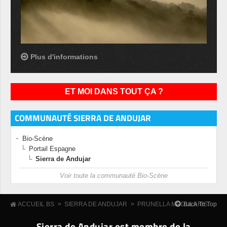
Plus d'informations
ET MOI DANS TOUT ÇA ?
COMMUNAUTÉ SIERRA DE ANDUJAR
Bio-Scène
Portail Espagne
Sierra de Andujar
Voir toute la communauté Bio-Scène
»
»
Back To Top
ACCUEIL BS
SIERRA DE ANDUJAR
PRUNELLA MODULARIS
Sierra de Andujar est membre de la