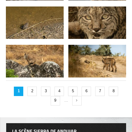
1
2
3
4
5
6
7
8
9
…
LA SCÈNE SIERRA DE ANDUJAR