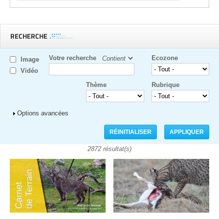
RECHERCHE
Votre recherche
Ecozone
Image
Vidéo
Thème
Rubrique
Afficher
Options avancées
2872 résultat(s)
Pages