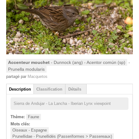
Accenteur mouchet
- Dunnock (ang) - Acentor común (sp)
-
Prunella modularis
partagé par
Macquetos
Groupe
Description
Classification
Détails
(onglet actif)
Sierra de Andujar - La Lancha - Iberian Lynx viewpoint
Thème:
Faune
Mots clés:
Oiseaux - Espagne
Prunellidae - Prunellidés (Passeriformes > Passereaux)