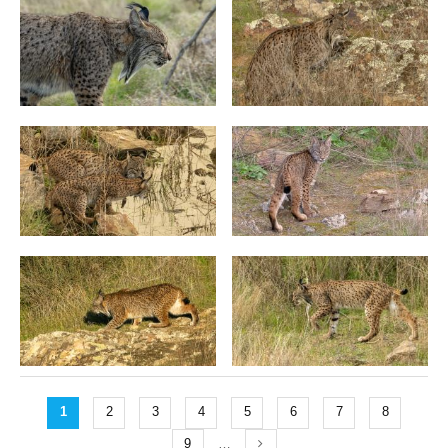
1
2
3
4
5
6
7
8
9
…