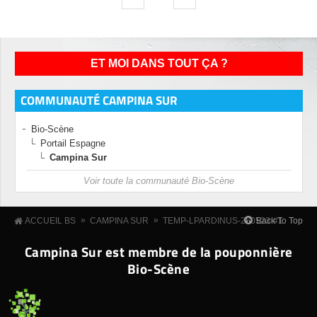
ET MOI DANS TOUT ÇA ?
COMMUNAUTÉ CAMPINA SUR
Bio-Scène
Portail Espagne
Campina Sur
Voir toute la communauté Bio-Scène
»
»
Back To Top
ACCUEIL BS
CAMPINA SUR
TEMP-LPARDINUS-260523-#1
Campina Sur est membre de la pouponnière
Bio-Scène