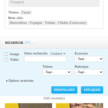
Espagne).
Thème:
Faune
Mots clés:
Mammifères - Espagne
Felidae - Félidés (Carnivores)
RECHERCHE
Votre recherche
Ecozone
Image
Vidéo
Thème
Rubrique
Afficher
Options avancées
1645 résultat(s)
Pages