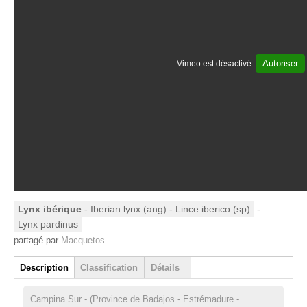
Autoriser
Vimeo est désactivé.
Lynx ibérique
- Iberian lynx (ang) - Lince iberico (sp)
-
Lynx pardinus
partagé par
Macquetos
Group
Description
Classification
Détails
(onglet actif)
Campina Sur - (Province de Badajos - Estrémadure -