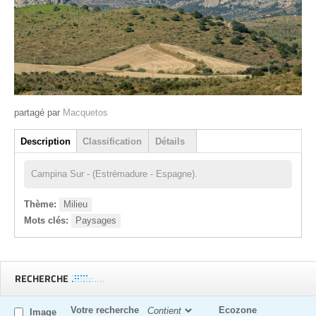
partagé par
Macquetos
Groupe
Description
Classification
Détails
(onglet actif)
Campina Sur - (Estrémadure - Espagne).
Thème:
Milieu
Mots clés:
Paysages
RECHERCHE
Votre recherche
Ecozone
Image