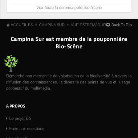
Voir toute la communauté Bio-Scène
»
»
Back To Top
ACCUEIL BS
CAMPINA SUR
VUE-ESTRÉMADURE
Campina Sur est membre de la pouponnière
Bio-Scène
Démarche non mercantile de valorisation de la biodiversité à travers la
diffusion des connaissances, la diversité des points de vue et l'usage
coopératif du multimédia.
A PROPOS
Le projet BS
Foire aux questions