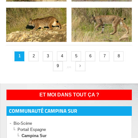
1
2
3
4
5
6
7
8
9
…
ET MOI DANS TOUT ÇA ?
COMMUNAUTÉ CAMPINA SUR
Bio-Scène
Portail Espagne
Campina Sur