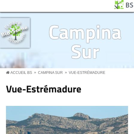
Aller au contenu principal
Panneau de gestion des cookies
BS MENU
Campina
Sur
»
»
ACCUEIL BS
CAMPINA SUR
VUE-ESTRÉMADURE
Vue-Estrémadure