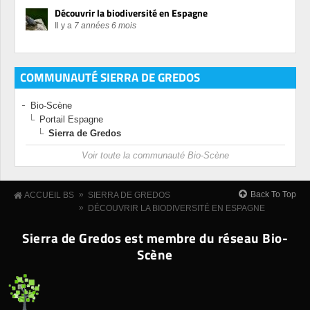
Découvrir la biodiversité en Espagne
Il y a
7 années 6 mois
COMMUNAUTÉ SIERRA DE GREDOS
Bio-Scène
Portail Espagne
Sierra de Gredos
Voir toute la communauté Bio-Scène
»
Back To Top
ACCUEIL BS
SIERRA DE GREDOS
»
DÉCOUVRIR LA BIODIVERSITÉ EN ESPAGNE
Sierra de Gredos est membre du réseau Bio-
Scène