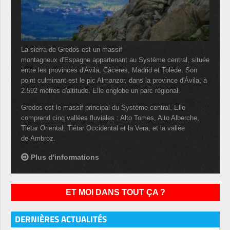
La sierra de Gredos est un massif
montagneux d'Espagne appartenant au Système central, située
entre les provinces d'Ávila, Cáceres, Madrid et Tolède. Son
point culminant est le pic Almanzor, dans la province d'Ávila, à
2.592 mètres d'altitude. Elle englobe un parc régional.
Gredos est le massif principal du Système central. Elle
comprend cinq vallées fluviales : Alto Tomes, Alto Alberche,
Tiétar Oriental, Tiétar Occidental et la Vera, et la vallée
de Ambroz.
Plus d'informations
ET MOI DANS TOUT ÇA ?
DERNIÈRES ACTUALITÉS