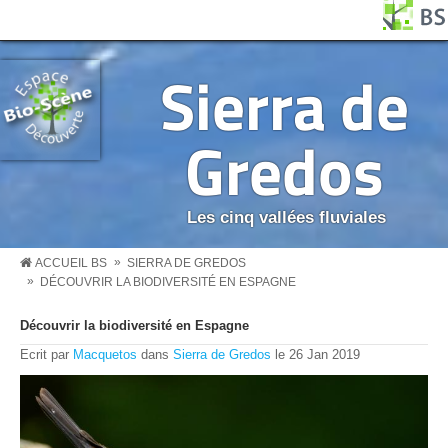
Aller au contenu principal
Panneau de gestion des cookies
BS MENU
Sierra de
Gredos
Les cinq vallées fluviales
»
ACCUEIL BS
SIERRA DE GREDOS
»
DÉCOUVRIR LA BIODIVERSITÉ EN ESPAGNE
Découvrir la biodiversité en Espagne
Ecrit par
Macquetos
dans
Sierra de Gredos
le
26
Jan
2019