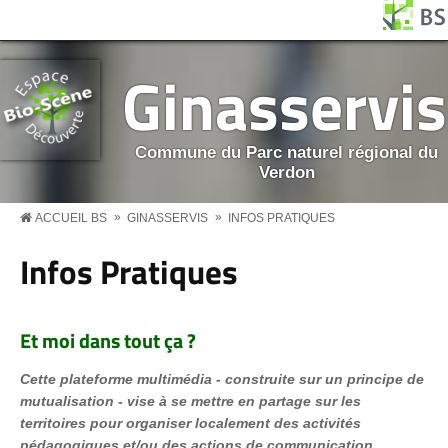
Aller au contenu principal
Panneau de gestion des cookies
BS MENU
Ginasservis
Commune du Parc naturel régional du
Verdon
»
»
ACCUEIL BS
GINASSERVIS
INFOS PRATIQUES
Infos Pratiques
Et moi dans tout ça ?
Cette plateforme multimédia - construite sur un principe de
mutualisation - vise à se mettre en partage sur les
territoires pour organiser localement des activités
pédagogiques et/ou des actions de communication