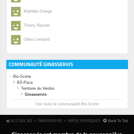
Mathilde Grange
Thierry Reynier
Gilles Lombard
COMMUNAUTÉ GINASSERVIS
Bio-Scène
BS-Paca
Territoire du Verdon
Ginasservis
Voir toute la communauté Bio-Scène
»
»
Back To Top
ACCUEIL BS
GINASSERVIS
INFOS PRATIQUES