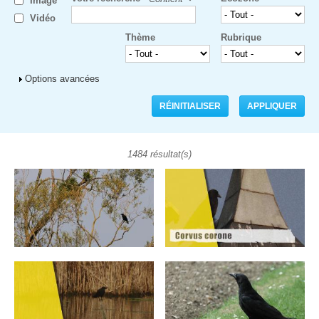
Image
Vidéo
Thème
Rubrique
Afficher
Options avancées
1484 résultat(s)
Pages