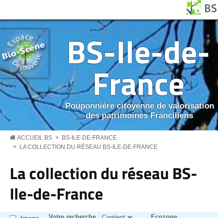
Aller au contenu principal
Panneau de gestion des cookies
BS MENU
BS-Ile-de-
France
Pouponnière citoyenne de valorisation
des patrimoines Franciliens
»
ACCUEIL BS
BS-ILE-DE-FRANCE
»
LA COLLECTION DU RÉSEAU BS-ILE-DE-FRANCE
La collection du réseau BS-
Ile-de-France
Votre recherche
Ecozone