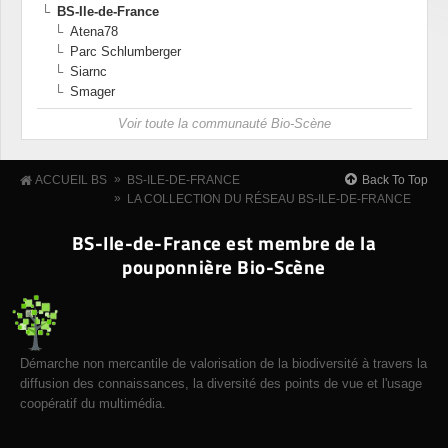
BS-Ile-de-France
Atena78
Parc Schlumberger
Siarnc
Smager
Voir toute la communauté Bio-Scène
»
Back To Top
ACCUEIL BS
BS-ILE-DE-FRANCE
»
LA COLLECTION DU RÉSEAU BS-ILE-DE-FRANCE
BS-Ile-de-France est membre de la
pouponnière Bio-Scène
Démarche non mercantile de valorisation de la biodiversité à travers la
diffusion des connaissances, la diversité des points de vue et l'usage
coopératif du multimédia.