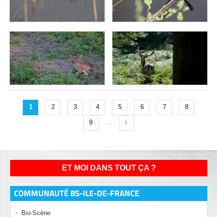
1
2
3
4
5
6
7
8
9
…
ET MOI DANS TOUT ÇA ?
COMMUNAUTÉ BS-ILE-DE-FRANCE
Bio-Scène