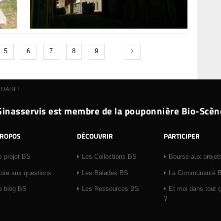
5
6
7
8
9
…
 DAHLI
Ginasservis est membre de la pouponnière Bio-Scèn
PROPOS
DÉCOUVRIR
PARTICIPER
e projet BS
Les Collections BS
Bourse aux projet
oire aux questions
Les Balades BS
La Communauté 
e blog BS
Les Ressources BS
Et moi dans tout 
?