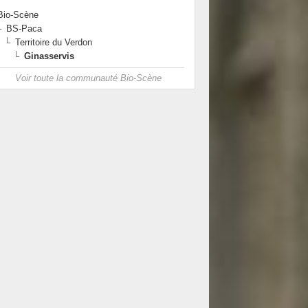
Bio-Scène
BS-Paca
Territoire du Verdon
Ginasservis
Voir toute la communauté Bio-Scène