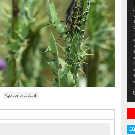
U
s
d
M
l
p
s
d
c
P
p
d
p
-
Agapanthia dahli
C