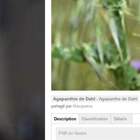
Agapanthie de Dahl
- Agapanthe de Dahl
partagé par
Macquetos
Groupe
Description
Classification
Détails
(onglet actif)
PNR du Verdon