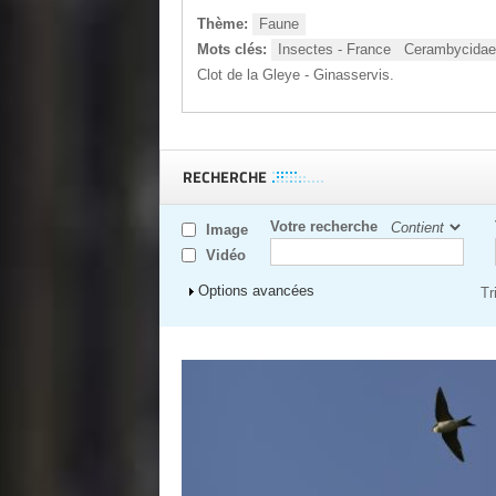
Thème:
Faune
Mots clés:
Insectes - France
Cerambycidae 
Clot de la Gleye - Ginasservis.
RECHERCHE
Votre recherche
Image
Vidéo
Afficher
Options avancées
Tr
Pages