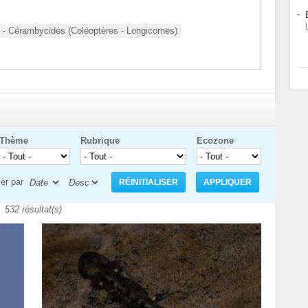
- Cérambycidés (Coléoptères - Longicornes)
Thème
Rubrique
Ecozone
ier par
532 résultat(s)