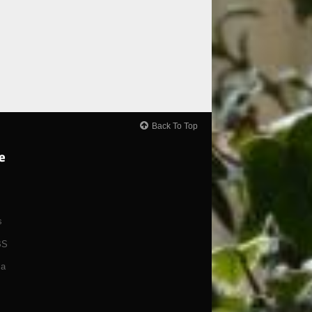
Back To Top
e
s
BS
ça