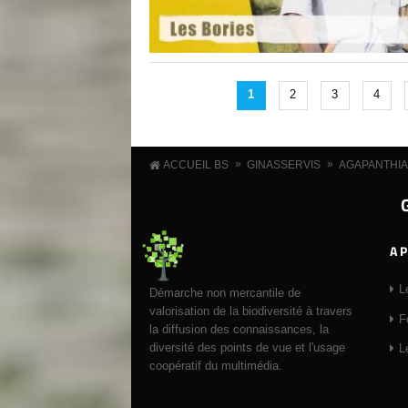
1
2
3
4
»
»
ACCUEIL BS
GINASSERVIS
AGAPANTHIA
A 
L
Démarche non mercantile de
valorisation de la biodiversité à travers
F
la diffusion des connaissances, la
diversité des points de vue et l'usage
L
coopératif du multimédia.