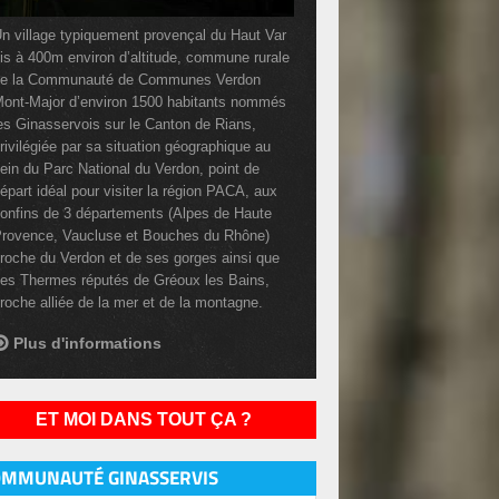
n village typiquement provençal du Haut Var
is à 400m environ d’altitude, commune rurale
e la Communauté de Communes Verdon
ont-Major d’environ 1500 habitants nommés
es Ginasservois sur le Canton de Rians,
rivilégiée par sa situation géographique au
ein du Parc National du Verdon, point de
épart idéal pour visiter la région PACA, aux
onfins de 3 départements (Alpes de Haute
rovence, Vaucluse et Bouches du Rhône)
roche du Verdon et de ses gorges ainsi que
es Thermes réputés de Gréoux les Bains,
roche alliée de la mer et de la montagne.
Plus d'informations
ET MOI DANS TOUT ÇA ?
OMMUNAUTÉ GINASSERVIS