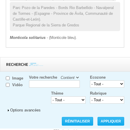
Parc Pozo de la Paredes - Bords Rio Barbellido - Navalperal
de Tormes - (Espagne - Province de Ávila, Communauté de
Castille-et-León).
Parque Regional de la Sierra de Gredos
Monticola solitarius
- (Monticole bleu).
RECHERCHE
Votre recherche
Ecozone
Image
Vidéo
Thème
Rubrique
Afficher
Options avancées