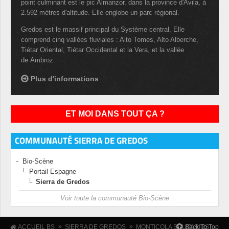
point culminant est le pic Almanzor, dans la province d'Ávila, à
2.592 mètres d'altitude. Elle englobe un parc régional.
Gredos est le massif principal du Système central. Elle
comprend cinq vallées fluviales : Alto Tomes, Alto Alberche,
Tiétar Oriental, Tiétar Occidental et la Vera, et la vallée
de Ambroz.
Plus d'informations
ET MOI DANS TOUT ÇA ?
COMMUNAUTÉ SIERRA DE GREDOS
Bio-Scène
Portail Espagne
Sierra de Gredos
Voir toute la communauté Bio-Scène
»
»
Back To Top
ACCUEIL BS
SIERRA DE GREDOS
MONTICOLA SOLITARIUS