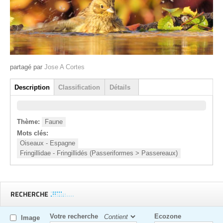
partagé par
Jose A Cortes
Groupe
Description
Classification
Détails
(onglet actif)
Thème:
Faune
Mots clés:
Oiseaux - Espagne
Fringillidae - Fringillidés (Passeriformes > Passereaux)
RECHERCHE
Votre recherche
Ecozone
Image