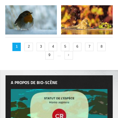
1
2
3
4
5
6
7
8
9
…
A PROPOS DE BIO-SCÈNE