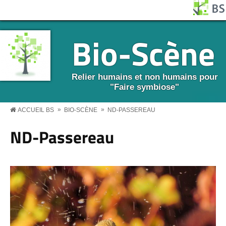
Aller au contenu principal
Panneau de gestion des cookies
BS MENU
Bio-Scène
Relier humains et non humains pour
"Faire symbiose"
»
»
ACCUEIL BS
BIO-SCÈNE
ND-PASSEREAU
ND-Passereau