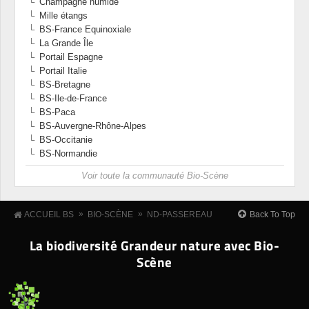
Champagne humide
Mille étangs
BS-France Equinoxiale
La Grande Île
Portail Espagne
Portail Italie
BS-Bretagne
BS-Ile-de-France
BS-Paca
BS-Auvergne-Rhône-Alpes
BS-Occitanie
BS-Normandie
Voir toute la communauté Bio-Scène
»
»
Back To Top
ACCUEIL BS
BIO-SCÈNE
ND-PASSEREAU
La biodiversité Grandeur nature avec Bio-
Scène