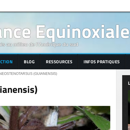
nce Equinoxiale
is au milieu de l'Amérique du sud
ECTION
BLOG
RESSOURCES
INFOS PRATIQUES
NEOSTENOTARSUS (GUIANENSIS)
ianensis)