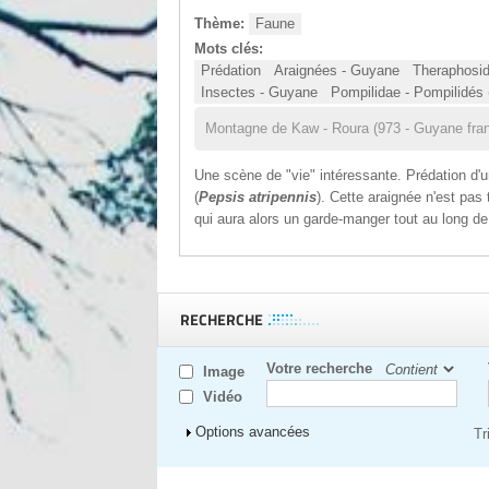
Thème:
Faune
Mots clés:
Prédation
Araignées - Guyane
Theraphosid
Insectes - Guyane
Pompilidae - Pompilidé
Montagne de Kaw - Roura (973 - Guyane fran
Une scène de "vie" intéressante. Prédation d'
(
Pepsis atripennis
). Cette araignée n'est pas
qui aura alors un garde-manger tout au long d
RECHERCHE
Votre recherche
Image
Vidéo
Afficher
Options avancées
Tr