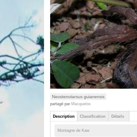
Neostenotarsus guianensis
partagé par
Macquetos
Groupe
Description
Classification
Détails
(onglet actif)
Montagne de Kaw