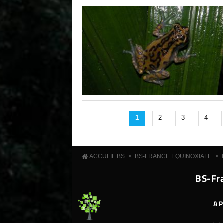
1
2
3
4
»
»
ACCUEIL BS
BS-FRANCE EQUINOXIALE
BS-Fra
A 