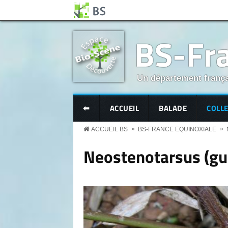
Aller au contenu principal
Panneau de gestion des cookies
BS-Fra
Un département frança
BS MENU
⬅
ACCUEIL
BALADE
COLL
»
»
ACCUEIL BS
BS-FRANCE EQUINOXIALE
Neostenotarsus (gu