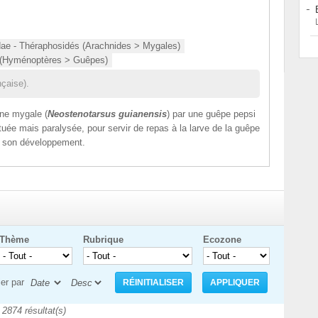
ae - Théraphosidés (Arachnides > Mygales)
s (Hyménoptères > Guêpes)
çaise).
une mygale (
Neostenotarsus guianensis
) par une guêpe pepsi
 tuée mais paralysée, pour servir de repas à la larve de la guêpe
e son développement.
Thème
Rubrique
Ecozone
ier par
2874 résultat(s)