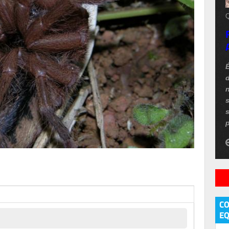
Q
d
n
s
p
C
EQ