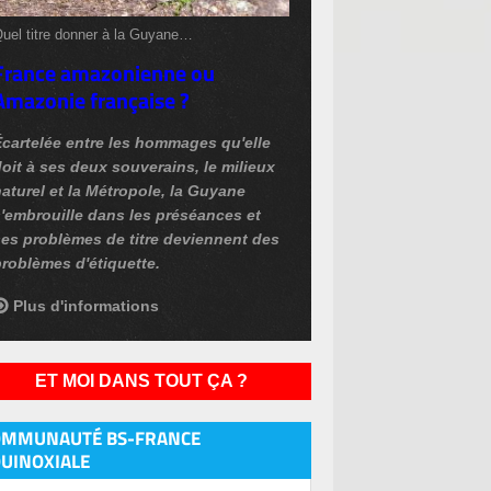
uel titre donner à la Guyane…
France amazonienne ou
Amazonie française ?
Écartelée entre les hommages qu'elle
oit à ses deux souverains, le milieux
aturel et la Métropole, la Guyane
'embrouille dans les préséances et
ses problèmes de titre deviennent des
roblèmes d'étiquette.
Plus d'informations
ET MOI DANS TOUT ÇA ?
OMMUNAUTÉ BS-FRANCE
UINOXIALE