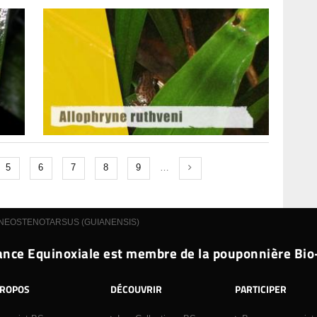
5
6
7
8
9
…
NEOSTENOTARSUS (GUIANENSIS)
nce Equinoxiale est membre de la pouponnière Bio
PROPOS
DÉCOUVRIR
PARTICIPER