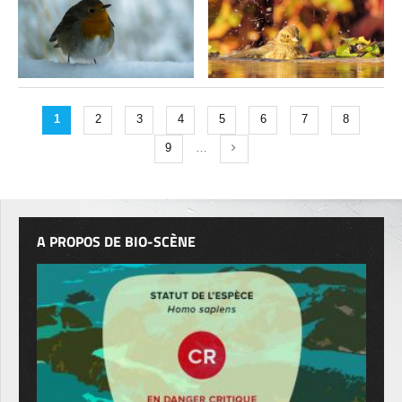
1
2
3
4
5
6
7
8
9
…
A PROPOS DE BIO-SCÈNE