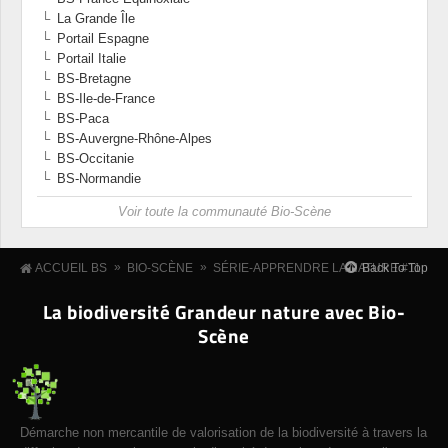
La Grande Île
Portail Espagne
Portail Italie
BS-Bretagne
BS-Ile-de-France
BS-Paca
BS-Auvergne-Rhône-Alpes
BS-Occitanie
BS-Normandie
Voir toute la communauté Bio-Scène
»
»
Back To Top
ACCUEIL BS
BIO-SCÈNE
SÉRIE-APPRENDRE LA NATURE #11
La biodiversité Grandeur nature avec Bio-
Scène
Démarche non mercantile de valorisation de la biodiversité à travers la