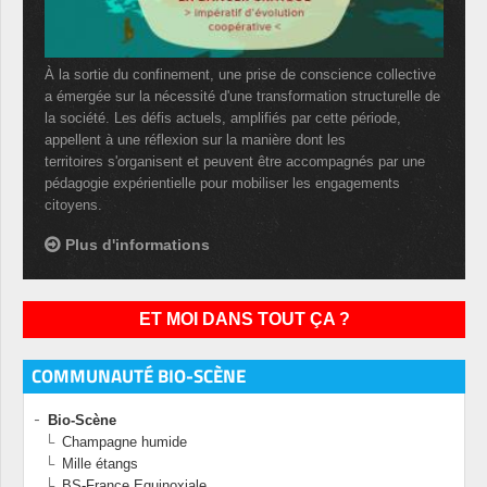
À la sortie du confinement, une prise de conscience collective
a émergée sur la nécessité d'une transformation structurelle de
la société. Les défis actuels, amplifiés par cette période,
appellent à une réflexion sur la manière dont les
territoires s'organisent et peuvent être accompagnés par une
pédagogie expérientielle pour mobiliser les engagements
citoyens.
Plus d'informations
ET MOI DANS TOUT ÇA ?
COMMUNAUTÉ BIO-SCÈNE
Bio-Scène
Champagne humide
Mille étangs
BS-France Equinoxiale