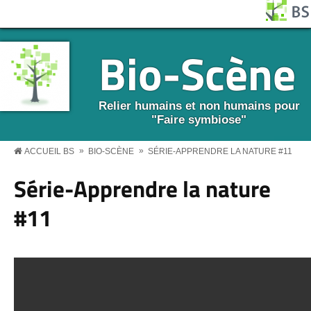
Aller au contenu principal
Panneau de gestion des cookies
BS MENU
Bio-Scène
Relier humains et non humains pour
"Faire symbiose"
»
»
ACCUEIL BS
BIO-SCÈNE
SÉRIE-APPRENDRE LA NATURE #11
Série-Apprendre la nature
#11