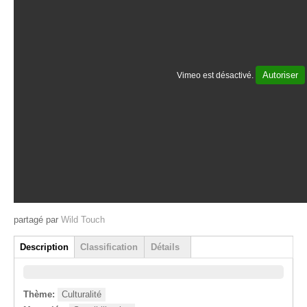
Autoriser
Vimeo est désactivé.
partagé par
Wild Touch
Group
Description
Classification
Détails
(onglet actif)
Thème:
Culturalité