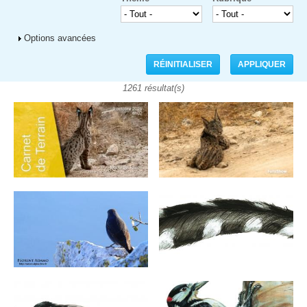
Afficher
Options avancées
1261 résultat(s)
Pages