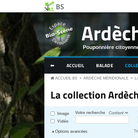
Aller au contenu principal
Panneau de gestion des cookies
Ardèch
Pouponnière citoyenne
BS MENU
⬅
ACCUEIL
BALADE
COLL
»
»
ACCUEIL BS
ARDÈCHE MÉRIDIONALE
L
La collection Ardèc
Votre recherche
Image
Vidéo
Tr
Afficher
Options avancées