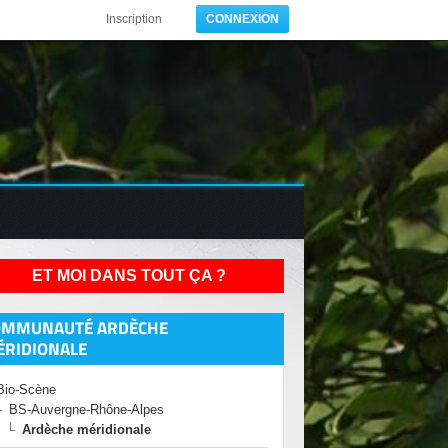
Inscription
CONNEXION
ET MOI DANS TOUT ÇA ?
OMMUNAUTÉ ARDÈCHE
ÉRIDIONALE
Bio-Scène
BS-Auvergne-Rhône-Alpes
Ardèche méridionale