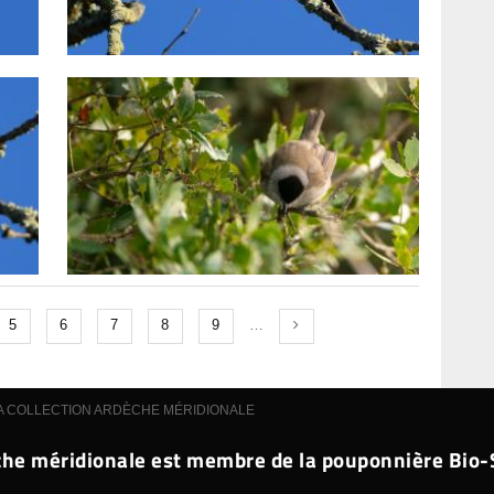
5
6
7
8
9
…
A COLLECTION ARDÈCHE MÉRIDIONALE
he méridionale est membre de la pouponnière Bio