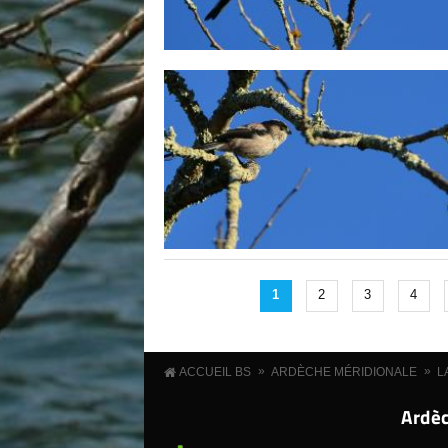
1
2
3
4
»
»
ACCUEIL BS
ARDÈCHE MÉRIDIONALE
L
Ardèc