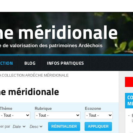
e méridionale
 de valorisation des patrimoines Ardèchois
ECTION
BLOG
INFOS PRATIQUES
A COLLECTION ARDÈCHE MÉRIDIONALE
he méridionale
C
M
Thème
Rubrique
Ecozone
ier par