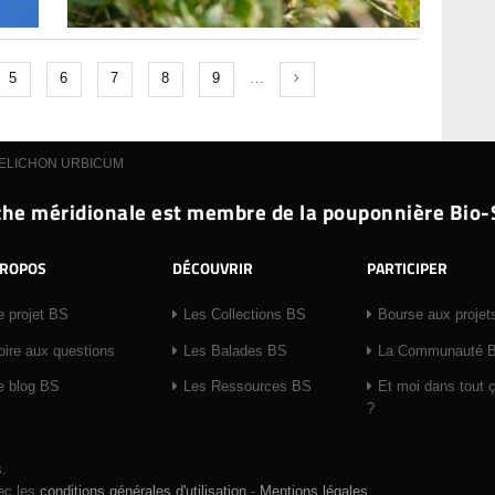
5
6
7
8
9
…
ELICHON URBICUM
he méridionale est membre de la pouponnière Bio
PROPOS
DÉCOUVRIR
PARTICIPER
e projet BS
Les Collections BS
Bourse aux projet
oire aux questions
Les Balades BS
La Communauté 
e blog BS
Les Ressources BS
Et moi dans tout 
?
.
vec les
conditions générales d'utilisation
-
Mentions légales