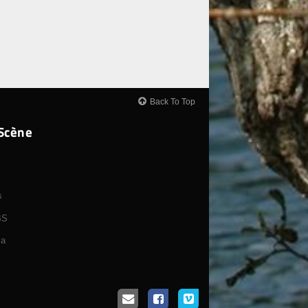
Back To Top
-Scène
s
BS
ça