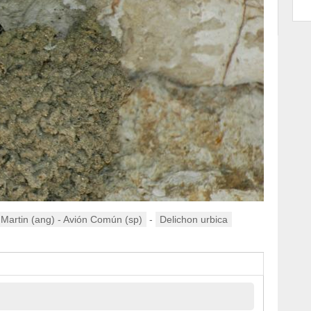
artin (ang) - Avión Común (sp)
-
Delichon urbica