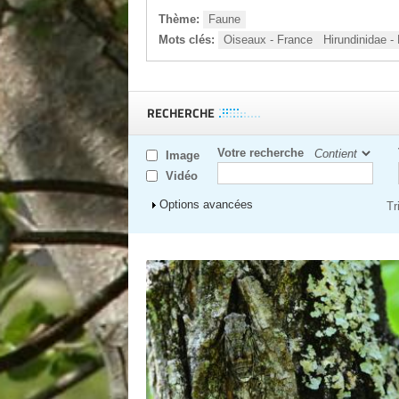
Thème:
Faune
Mots clés:
Oiseaux - France
RECHERCHE
Votre recherche
Image
Vidéo
Afficher
Options avancées
Tr
Pages