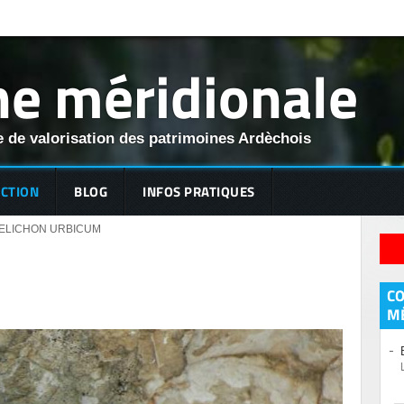
e méridionale
 de valorisation des patrimoines Ardèchois
ECTION
BLOG
INFOS PRATIQUES
ELICHON URBICUM
C
M