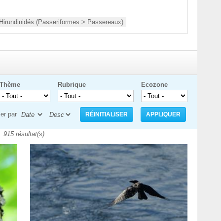
Hirundinidae - Hirundinidés (Passeriformes > Passereaux)
Thème
Rubrique
Ecozone
ier par
915 résultat(s)