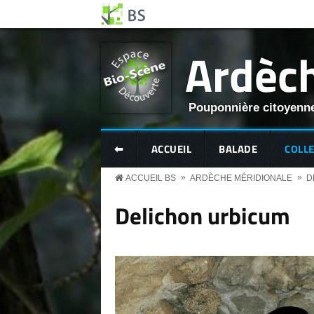
Aller au contenu principal
Panneau de gestion des cookies
Ardèch
Pouponnière citoyenne
BS MENU
⬅
ACCUEIL
BALADE
COLL
»
»
ACCUEIL BS
ARDÈCHE MÉRIDIONALE
D
Delichon urbicum