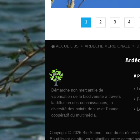
1
2
3
4
»
»
ACCUEIL BS
ARDÈCHE MÉRIDIONALE
D
Ardèc
A 
L
Démarche non mercantile de
valorisation de la biodiversité à travers
F
la diffusion des connaissances, la
diversité des points de vue et l'usage
L
coopératif du multimédia.
Copyright © 2026 Bio-Scène. Tous droits réservés
En utilisant ce site vous signifiez votre accord a