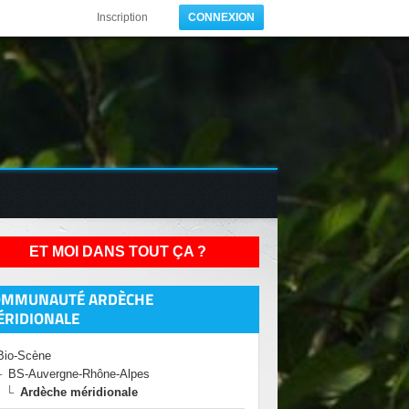
Inscription
CONNEXION
ET MOI DANS TOUT ÇA ?
OMMUNAUTÉ ARDÈCHE
ÉRIDIONALE
Bio-Scène
BS-Auvergne-Rhône-Alpes
Ardèche méridionale