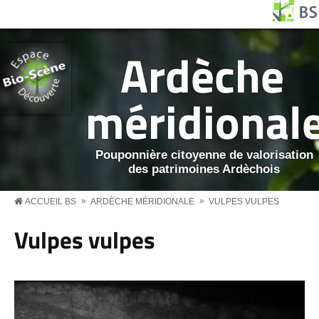
Aller au contenu principal
Panneau de gestion des cookies
BS MENU
Ardèche
méridional
Pouponnière citoyenne de valorisation
des patrimoines Ardèchois
»
»
ACCUEIL BS
ARDÈCHE MÉRIDIONALE
VULPES VULPES
Vulpes vulpes