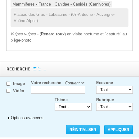
Mammifères - France
Canidae - Canidés (Carnivores)
Plateau des Gras - Labeaume - (07-Ardèche - Auvergne-
Rhône-Alpes).
Vulpes vulpes
- (
Renard roux
) en visite nocturne et "capturé" au
piège-photo.
RECHERCHE
Votre recherche
Ecozone
Image
Vidéo
Thème
Rubrique
Afficher
Options avancées