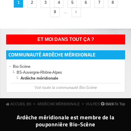
1
2
3
4
5
6
7
8
9
…
ET MOI DANS TOUT ÇA ?
COMMUNAUTÉ ARDÈCHE MÉRIDIONALE
Bio-Scène
BS-Auvergne-Rhône-Alpes
Ardèche méridionale
Voir toute la communauté Bio-Scène
»
»
Back To Top
ACCUEIL BS
ARDÈCHE MÉRIDIONALE
VULPES VULPES
Ardèche méridionale est membre de la
pouponnière Bio-Scène