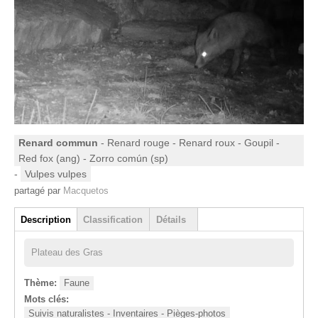
Renard commun
- Renard rouge - Renard roux - Goupil -
Red fox (ang) - Zorro común (sp)
-
Vulpes vulpes
partagé par
Macquetos
Groupe
Description
Classification
Détails
(onglet actif)
Plateau des Gras
Thème:
Faune
Mots clés:
Suivis naturalistes - Inventaires - Pièges-photos