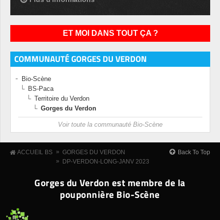
ET MOI DANS TOUT ÇA ?
COMMUNAUTÉ GORGES DU VERDON
Bio-Scène
BS-Paca
Territoire du Verdon
Gorges du Verdon
Voir toute la communauté Bio-Scène
»
Back To Top
ACCUEIL BS
GORGES DU VERDON
»
DP-VERDON-LONG-JANV 2023
Gorges du Verdon est membre de la
pouponnière Bio-Scène