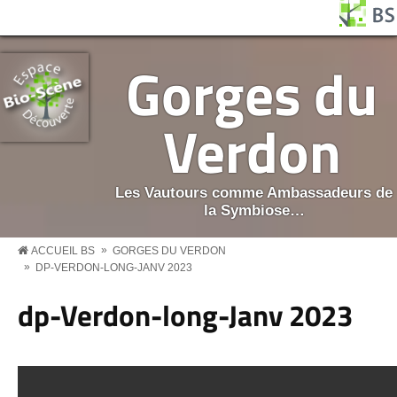
Aller au contenu principal
Panneau de gestion des cookies
BS MENU
Gorges du
Verdon
Les Vautours comme Ambassadeurs de
la Symbiose…
»
ACCUEIL BS
GORGES DU VERDON
»
DP-VERDON-LONG-JANV 2023
dp-Verdon-long-Janv 2023