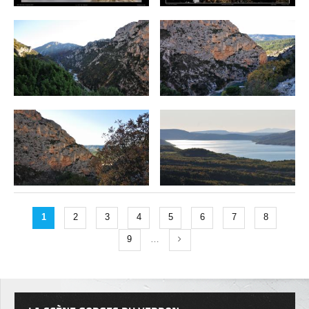
1
2
3
4
5
6
7
8
9
…