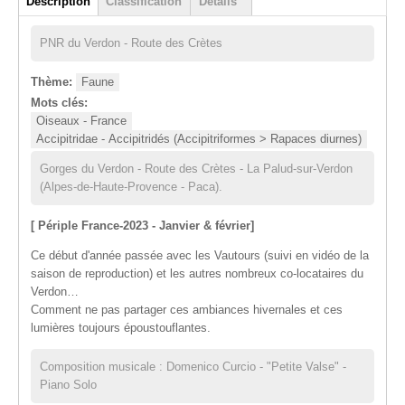
Description
Classification
Détails
(onglet actif)
PNR du Verdon - Route des Crètes
Thème:
Faune
Mots clés:
Oiseaux - France
Accipitridae - Accipitridés (Accipitriformes > Rapaces diurnes)
Gorges du Verdon - Route des Crètes - La Palud-sur-Verdon
(Alpes-de-Haute-Provence - Paca).
[ Périple France-2023 - Janvier & février]
Ce début d'année passée avec les Vautours (suivi en vidéo de la
saison de reproduction) et les autres nombreux co-locataires du
Verdon…
Comment ne pas partager ces ambiances hivernales et ces
lumières toujours époustouflantes.
Composition musicale : Domenico Curcio - "Petite Valse" -
Piano Solo