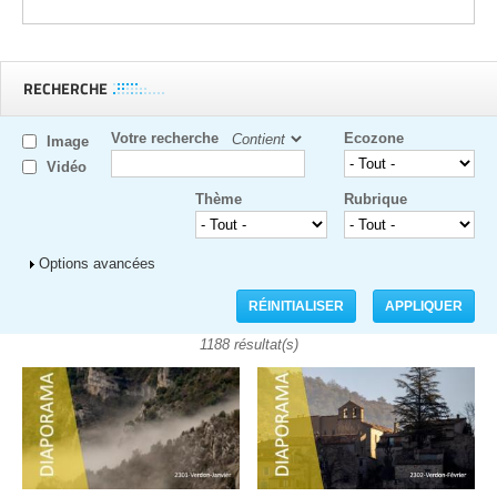
RECHERCHE
Votre recherche
Ecozone
Image
Vidéo
Thème
Rubrique
Afficher
Options avancées
1188 résultat(s)
Pages