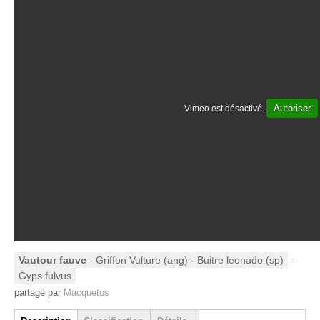
Autoriser
Vimeo est désactivé.
Vautour fauve
- Griffon Vulture (ang) - Buitre leonado (sp)
-
Gyps fulvus
partagé par
Macquetos
Group