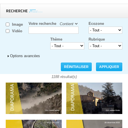
RECHERCHE
Votre recherche
Ecozone
Image
Vidéo
Thème
Rubrique
Afficher
Options avancées
1188 résultat(s)
Pages