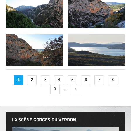
1
2
3
4
5
6
7
8
9
…
LA SCÈNE GORGES DU VERDON