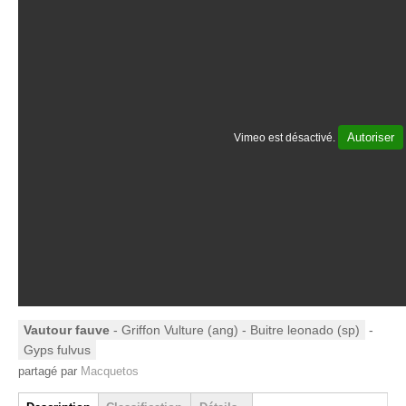
Autoriser
Vimeo est désactivé.
Vautour fauve
- Griffon Vulture (ang) - Buitre leonado (sp)
-
Gyps fulvus
partagé par
Macquetos
Group