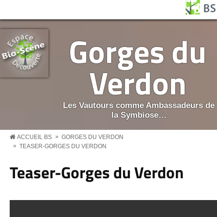
Aller au contenu principal
Panneau de gestion des cookies
BS MENU
Gorges du
Verdon
Les Vautours comme Ambassadeurs de
la Symbiose…
»
ACCUEIL BS
GORGES DU VERDON
»
TEASER-GORGES DU VERDON
Teaser-Gorges du Verdon