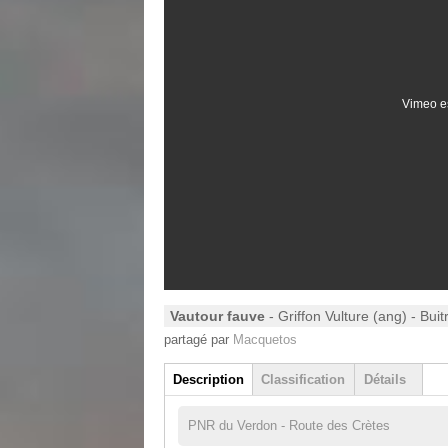
Vimeo es
Vautour fauve
- Griffon Vulture (ang) - Bui
partagé par
Macquetos
Group
Description
Classification
Détails
(onglet actif)
PNR du Verdon - Route des Crètes