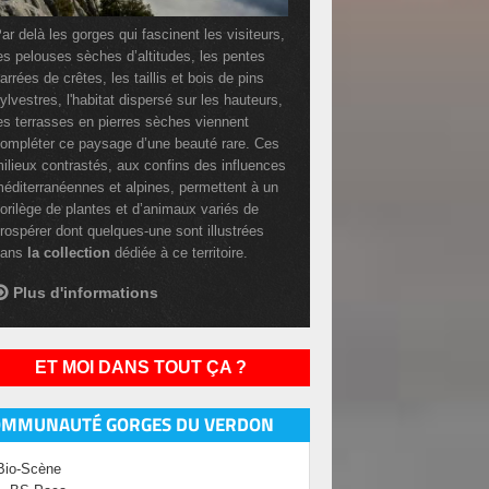
ar delà les gorges qui fascinent les visiteurs,
es pelouses sèches d’altitudes, les pentes
arrées de crêtes, les taillis et bois de pins
ylvestres, l'habitat dispersé sur les hauteurs,
es terrasses en pierres sèches viennent
ompléter ce paysage d’une beauté rare. Ces
ilieux contrastés, aux confins des influences
éditerranéennes et alpines, permettent à un
lorilège de plantes et d’animaux variés de
rospérer dont quelques-une sont illustrées
dans
la collection
dédiée à ce territoire.
Plus d'informations
ET MOI DANS TOUT ÇA ?
OMMUNAUTÉ GORGES DU VERDON
Bio-Scène