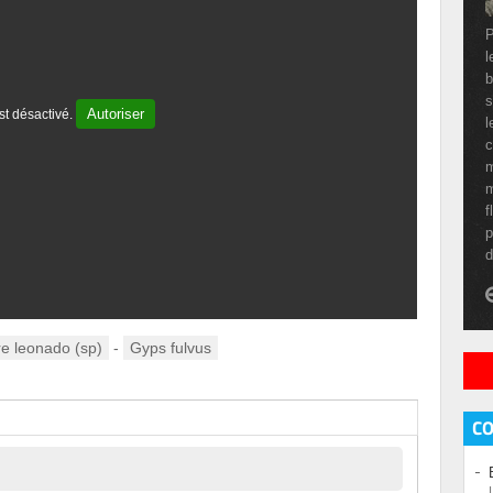
P
l
b
s
Autoriser
t désactivé.
l
c
m
m
f
p
tre leonado (sp)
-
Gyps fulvus
C