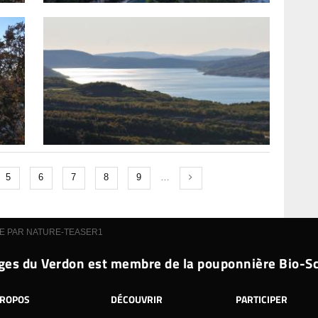
5
6
7
8
9
…
E PAR NATURE-TEASER1
ges du Verdon est membre de la pouponnière Bio-S
PROPOS
DÉCOUVRIR
PARTICIPER