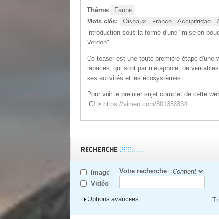
Thème:
Faune
Mots clés:
Oiseaux - France
Accipitridae -
Introduction sous la forme d'une "mise en bouc
Verdon".
Ce teaser est une toute première étape d'une w
rapaces, qui sont par métaphore, de véritabl
ses activités et les écosystèmes.
Pour voir le premier sujet complet de cette web
ICI >
https://vimeo.com/801353334
RECHERCHE
Votre recherche
Image
Vidéo
Afficher
Options avancées
Tr