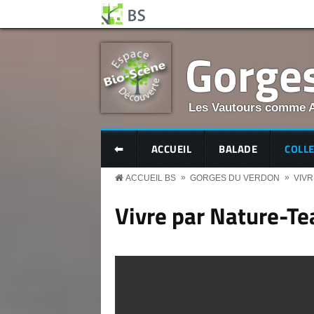
Aller au contenu principal
Panneau de gestion des cookies
Gorge
Les Vautours comme 
BS MENU
⬅
ACCUEIL
BALADE
COLL
»
»
ACCUEIL BS
GORGES DU VERDON
VIVR
Vivre par Nature-Te