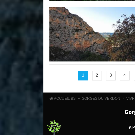
1
2
3
4
»
»
ACCUEIL BS
GORGES DU VERDON
VIVR
Gor
A 