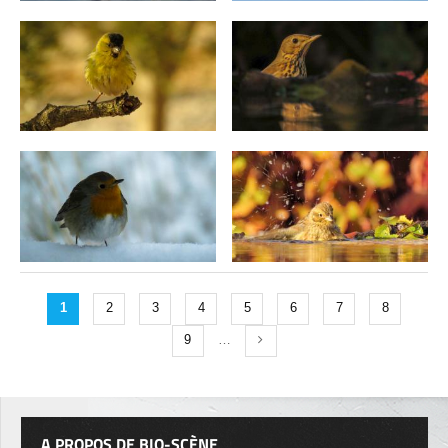
1
2
3
4
5
6
7
8
9
…
A PROPOS DE BIO-SCÈNE