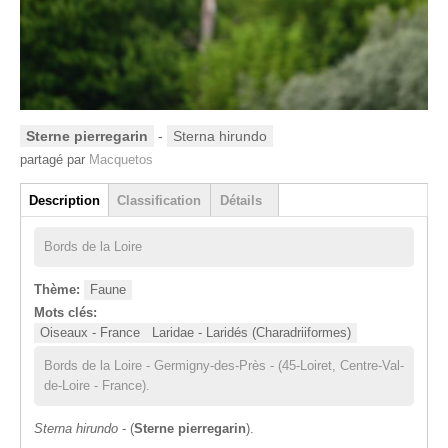
Sterne pierregarin
-
Sterna hirundo
partagé par
Macquetos
Groupe
Description
Classification
Détails
(onglet actif)
Bords de la Loire
Thème:
Faune
Mots clés:
Oiseaux - France
Laridae - Laridés (Charadriiformes)
Bords de la Loire - Germigny-des-Près - (45-Loiret, Centre-Val-
de-Loire - France).
Sterna hirundo
- (
Sterne pierregarin
).