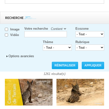
RECHERCHE
Votre recherche
Ecozone
Image
Vidéo
Thème
Rubrique
Afficher
Options avancées
1261 résultat(s)
Pages