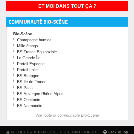
ET MOI DANS TOUT ÇA ?
COMMUNAUTÉ BIO-SCÈNE
Bio-Scène
Champagne humide
Mille étangs
BS-France Equinoxiale
La Grande Île
Portail Espagne
Portail Italie
BS-Bretagne
BS-Ile-de-France
BS-Paca
BS-Auvergne-Rhône-Alpes
BS-Occitanie
BS-Normandie
Voir toute la communauté Bio-Scène
»
»
Back To Top
ACCUEIL BS
BIO-SCÈNE
STERNA HIRUNDO