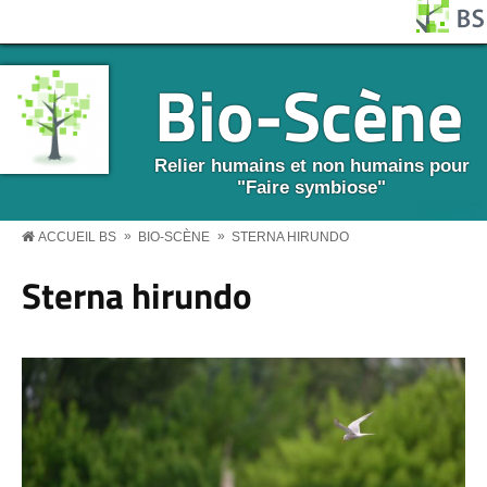
Aller au contenu principal
Panneau de gestion des cookies
BS MENU
Bio-Scène
Relier humains et non humains pour
"Faire symbiose"
»
»
ACCUEIL BS
BIO-SCÈNE
STERNA HIRUNDO
Sterna hirundo