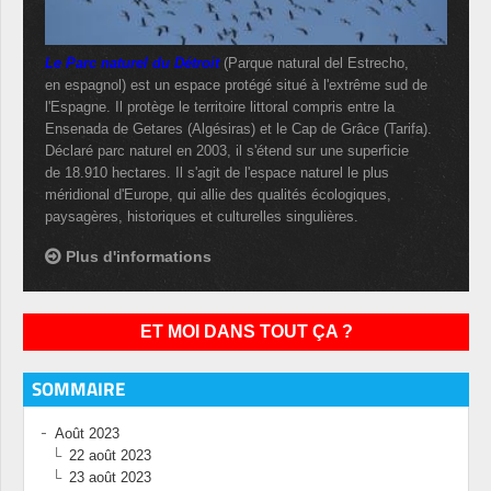
Le Parc naturel du Détroit
(Parque natural del Estrecho,
en espagnol) est un espace protégé situé à l'extrême sud de
l'Espagne. Il protège le territoire littoral compris entre la
Ensenada de Getares (Algésiras) et le Cap de Grâce (Tarifa).
Déclaré parc naturel en 2003, il s'étend sur une superficie
de 18.910 hectares. Il s'agit de l'espace naturel le plus
méridional d'Europe, qui allie des qualités écologiques,
paysagères, historiques et culturelles singulières.
Plus d'informations
ET MOI DANS TOUT ÇA ?
SOMMAIRE
Août 2023
22 août 2023
23 août 2023