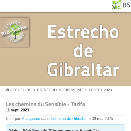
Aller au contenu principal
Panneau de gestion des cookies
BS MENU
Estrecho
de
Gibraltar
»
»
ACCUEIL BS
ESTRECHO DE GIBRALTAR
11 SEPT. 2023
Les chemins du Sensible - Tarifa
11 sept. 2023
Ecrit par
Macquetos
dans
Estrecho de Gibraltar
le
09
mar
2025
Statut - Web-Série de "Chroniques des Vivants" en