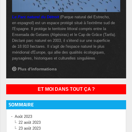
Le Parc naturel du Détroit
(Parque natural del Estrecho,
en espagnol) est un espace protégé situé à l'extrême sud de
l'Espagne. Il protège le territoire littoral compris entre la
Ensenada de Getares (Algésiras) et le Cap de Grâce (Tarifa).
Déclaré parc naturel en 2003, il s'étend sur une superficie
de 18.910 hectares. Il s'agit de l'espace naturel le plus
méridional d'Europe, qui allie des qualités écologiques,
paysagères, historiques et culturelles singulières.
Plus d'informations
ET MOI DANS TOUT ÇA ?
SOMMAIRE
Août 2023
22 août 2023
23 août 2023