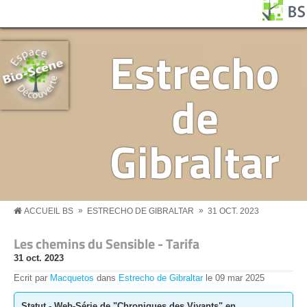
Aller au contenu principal
Panneau de gestion des cookies
BS MENU
Estrecho
de
Gibraltar
»
»
ACCUEIL BS
ESTRECHO DE GIBRALTAR
31 OCT. 2023
Les chemins du Sensible - Tarifa
31 oct. 2023
Ecrit par
Macquetos
dans
Estrecho de Gibraltar
le
09
mar
2025
Statut - Web-Série de "Chroniques des Vivants" en