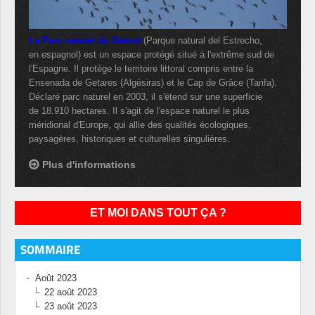
Le Parc naturel du Détroit
(Parque natural del Estrecho,
en espagnol) est un espace protégé situé à l'extrême sud de
l'Espagne. Il protège le territoire littoral compris entre la
Ensenada de Getares (Algésiras) et le Cap de Grâce (Tarifa).
Déclaré parc naturel en 2003, il s'étend sur une superficie
de 18.910 hectares. Il s'agit de l'espace naturel le plus
méridional d'Europe, qui allie des qualités écologiques,
paysagères, historiques et culturelles singulières.
Plus d'informations
ET MOI DANS TOUT ÇA ?
SOMMAIRE
Août 2023
22 août 2023
23 août 2023