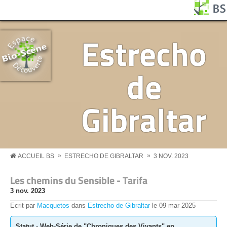
Aller au contenu principal
Panneau de gestion des cookies
BS MENU
Estrecho
de
Gibraltar
»
»
ACCUEIL BS
ESTRECHO DE GIBRALTAR
3 NOV. 2023
Les chemins du Sensible - Tarifa
3 nov. 2023
Ecrit par
Macquetos
dans
Estrecho de Gibraltar
le
09
mar
2025
Statut - Web-Série de "Chroniques des Vivants" en