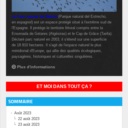
Le Parc naturel du Détroit
(Parque natural del Estrecho,
en espagnol) est un espace protégé situé à l'extrême sud de
l'Espagne. Il protège le territoire littoral compris entre la
Ensenada de Getares (Algésiras) et le Cap de Grâce (Tarifa).
Déclaré parc naturel en 2003, il s'étend sur une superficie
de 18.910 hectares. Il s'agit de l'espace naturel le plus
méridional d'Europe, qui allie des qualités écologiques,
paysagères, historiques et culturelles singulières.
Plus d'informations
ET MOI DANS TOUT ÇA ?
SOMMAIRE
Août 2023
22 août 2023
23 août 2023