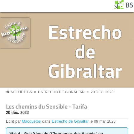
Aller au contenu principal
Panneau de gestion des cookies
BS MENU
Estrecho
de
Gibraltar
»
»
ACCUEIL BS
ESTRECHO DE GIBRALTAR
20 DÉC. 2023
Les chemins du Sensible - Tarifa
20 déc. 2023
Ecrit par
Macquetos
dans
Estrecho de Gibraltar
le
09
mar
2025
Statut - Web-Série de "Chroniques des Vivants" en