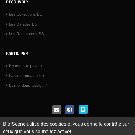
DÉCOUVRIR
Les Collections BS
Les Balades BS
Les Ressources BS
PARTICIPER
Bourse aux projets
La Communauté BS
Et moi dans tout ça ?
Copyright © 2026 Bio-Scène. Tous droits réservés.
Bio-Scène utilise des cookies et vous donne le contrôle sur
En utilisant ce site vous signifiez votre accord avec les
conditions
ceux que vous souhaitez activer