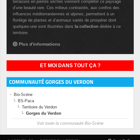
terrasses en pierres sèches viennent compléter ce paysage
d’une beauté rare. Ces milieux contrastés, aux confins des
influences méditerranéennes et alpines, permettent à un
florilège de plantes et d’animaux variés de prospérer dont
quelques-une sont illustrées dans
la collection
dédiée à ce
territoire.
Plus d'informations
ET MOI DANS TOUT ÇA ?
COMMUNAUTÉ GORGES DU VERDON
Bio-Scène
BS-Paca
Territoire du Verdon
Gorges du Verdon
Voir toute la communauté Bio-Scène