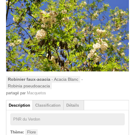
Robinier faux-acacia
- Acacia Blanc
-
Robinia pseudoacacia
partagé par
Macquetos
Groupe
Description
Classification
Détails
(onglet actif)
PNR du Verdon
Thème:
Flore