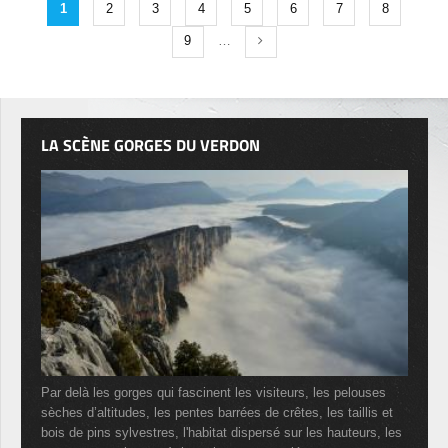
1
2
3
4
5
6
7
8
9
…
LA SCÈNE GORGES DU VERDON
Par delà les gorges qui fascinent les visiteurs, les pelouses
sèches d’altitudes, les pentes barrées de crêtes, les taillis et
bois de pins sylvestres, l'habitat dispersé sur les hauteurs, les