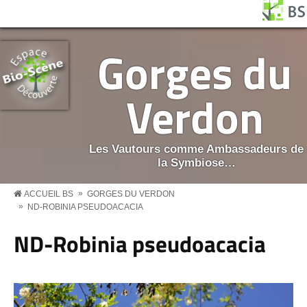
Aller au contenu principal
Panneau de gestion des cookies
BS MENU
Gorges du
Verdon
Les Vautours comme Ambassadeurs de
la Symbiose…
»
ACCUEIL BS
GORGES DU VERDON
»
ND-ROBINIA PSEUDOACACIA
ND-Robinia pseudoacacia