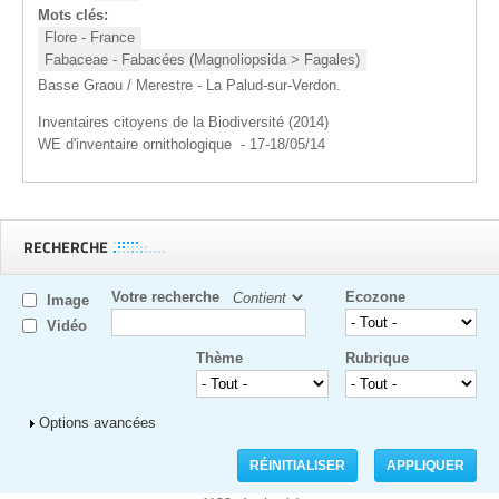
Mots clés:
Flore - France
Fabaceae - Fabacées (Magnoliopsida > Fagales)
Basse Graou / Merestre - La Palud-sur-Verdon.
Inventaires citoyens de la Biodiversité (2014)
WE d'inventaire ornithologique - 17-18/05/14
RECHERCHE
Votre recherche
Ecozone
Image
Vidéo
Thème
Rubrique
Afficher
Options avancées