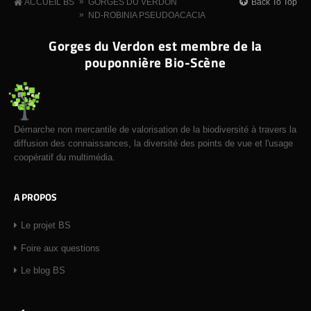
»
Back To Top
ACCUEIL BS
GORGES DU VERDON
»
ND-ROBINIA PSEUDOACACIA
Gorges du Verdon est membre de la
pouponnière Bio-Scène
Démarche non mercantile de valorisation de la biodiversité à travers la
diffusion des connaissances, la diversité des points de vue et l'usage
coopératif du multimédia.
A PROPOS
Le projet BS
Foire aux questions
Le blog BS