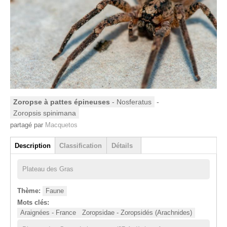
Zoropse à pattes épineuses
- Nosferatus
-
Zoropsis spinimana
partagé par
Macquetos
Groupe
Description
Classification
Détails
(onglet actif)
Plateau des Gras
Thème:
Faune
Mots clés:
Araignées - France
Zoropsidae - Zoropsidés (Arachnides)