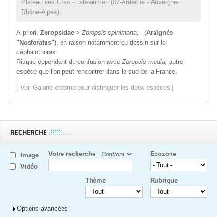
Plateau des Gras - Labeaume - (07-Ardèche - Auvergne-
Rhône-Alpes).
A priori,
Zoropsidae
>
Zoropsis spinimana,
- (
Araignée
"Nosferatus"
), en raison notamment du dessin sur le
céphalothorax.
Risque cependant de confusion avec
Zoropsis media,
autre
espèce que l'on peut rencontrer dans le sud de la France.
[
Voir Galerie-entomo pour distinguer les deux espèces
]
RECHERCHE
Votre recherche
Ecozone
Image
Vidéo
Thème
Rubrique
Afficher
Options avancées