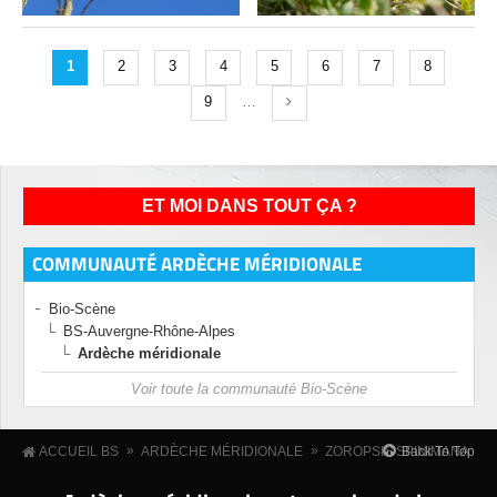
1
2
3
4
5
6
7
8
9
…
ET MOI DANS TOUT ÇA ?
COMMUNAUTÉ ARDÈCHE MÉRIDIONALE
Bio-Scène
BS-Auvergne-Rhône-Alpes
Ardèche méridionale
Voir toute la communauté Bio-Scène
»
»
Back To Top
ACCUEIL BS
ARDÈCHE MÉRIDIONALE
ZOROPSIS SPINIMANA