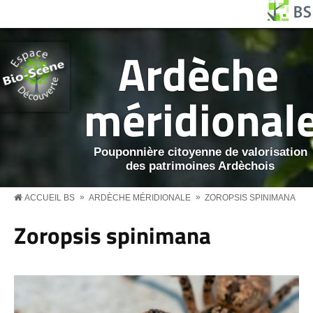
Aller au contenu principal
Panneau de gestion des cookies
BS MENU
Ardèche
méridional
Pouponnière citoyenne de valorisation
des patrimoines Ardèchois
»
»
ACCUEIL BS
ARDÈCHE MÉRIDIONALE
ZOROPSIS SPINIMANA
Zoropsis spinimana