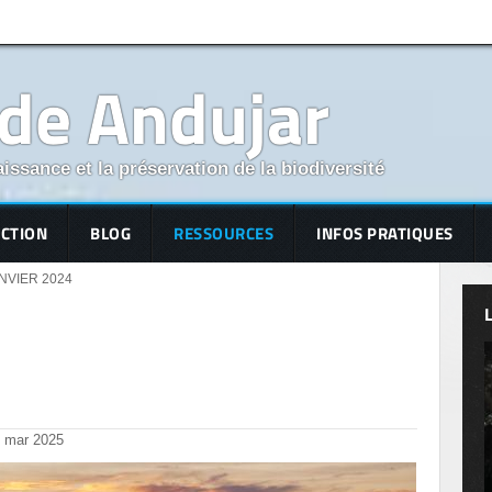
 de Andujar
aissance et la préservation de la biodiversité
ECTION
BLOG
RESSOURCES
INFOS PRATIQUES
NVIER 2024
mar
2025