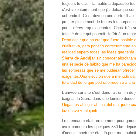
toujours le cas – la réalité a dépassée tou
c'est volontairement que j'ai débarqué sur
cet endroit. C'est devenu une sorte d'habit
profiter pleinement de toutes les surprises
particulières trop exigeantes. Choix très s
totalité de ce qui pourrait d'offrir à un rega
Debo decir que no creí que fuera posible
cualitativa, para ponerlo correctamente e
realidad superó todas las ideas que tenía 
Sierra de Andújar
sin conocer absolutame
una especie de hábito que me ha parecido
las sorpresas que se me pudieran ofrecer 
exigentes.Una elección que a menudo da s
totalidad de lo que podría ofrecerse a una
L’arrivée sur site s’est donc fait en fin de
baignait la Sierra dans une lumière douce 
Llegamos al lugar al final del día, justo c
luz suave y relajante.
Le créneau parfait, en somme, pour garde
avoir parcouru les quelques 350 km depui
d’accueil nocturne était là pour me souha