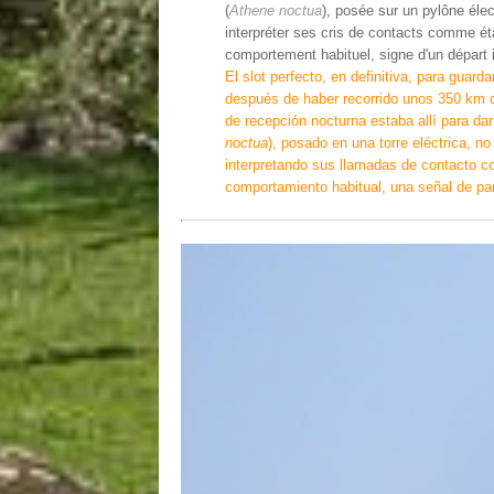
(
Athene noctua
), posée sur un pylône élect
interpréter ses cris de contacts comme éta
comportement habituel, signe d'un départ i
El slot perfecto, en definitiva, para guard
después de haber recorrido unos 350 km 
de recepción nocturna estaba allí para da
noctua
), posado en una torre eléctrica, n
interpretando sus llamadas de contacto c
comportamiento habitual, una señal de par