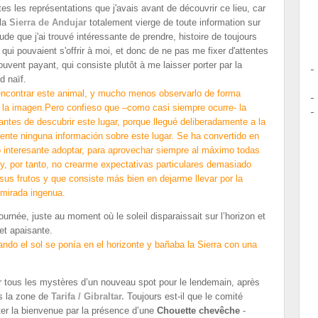
tes les représentations que j'avais avant de découvrir ce lieu, car
 la
Sierra de Andujar
totalement vierge de toute information sur
ude que j'ai trouvé intéressante de prendre, histoire de toujours
 qui pouvaient s'offrir à moi, et donc de ne pas me fixer d'attentes
ouvent payant, qui consiste plutôt à me laisser porter par la
rd naïf.
 encontrar este animal, y mucho menos observarlo de forma
n la imagen.Pero confieso que –como casi siempre ocurre- la
antes de descubrir este lugar, porque llegué deliberadamente a la
nte ninguna información sobre este lugar. Se ha convertido en
 interesante adoptar, para aprovechar siempre al máximo todas
y, por tanto, no crearme expectativas particulares demasiado
us frutos y que consiste más bien en dejarme llevar por la
 mirada ingenua.
 journée, juste au moment où le soleil disparaissait sur l’horizon et
et apaisante.
uando el sol se ponía en el horizonte y bañaba la Sierra con una
r tous les mystères d’un nouveau spot pour le lendemain, après
s la zone de
Tarifa / Gibraltar.
Toujours est-il que le comité
iter la bienvenue par la présence d’une
Chouette chevêche
-