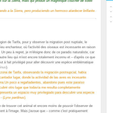
t sur la Sierra, mais qui produit un magnifique coucher de soleil
ando a la Sierra, pero produciendo un hermoso atardecer brillante.
ion de Tarifa, pour y observer la migration post nuptiale, le
ieu enchanteur, où l'activité des oiseaux est incessante en raison
 Un peu à regret, je m'éloigne donc de ce paradis naturaliste, car
n autre lieu qui m'est encore totalement inconnu et – d'après ce que
out à fait privilégié pour aller découvrir une espèce emblématique
inus
).
ona de Tarifa, observando la migración postnupcial, había
antador lugar, donde la actividad de las aves es incesante
zona.Un poco a regañadientes, abandono pues este paraíso
scubrir otro lugar que todavía me resulta completamente
presenta un espacio muy privilegiado para descubrir una especie
- (
Lynx pardinus
).
e de trouver cet animal et encore moins de pouvoir l'observer de
ement à l'image. Mais j'avoue que – comme c'est pratiquement