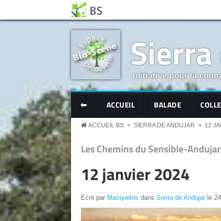
Aller au contenu principal
Panneau de gestion des cookies
Sierra
Initiative pour la conn
BS MENU
⬅
ACCUEIL
BALADE
COLL
»
»
ACCUEIL BS
SIERRA DE ANDUJAR
12 JA
Les Chemins du Sensible-Andujar
12 janvier 2024
Ecrit par
Macquetos
dans
Sierra de Andujar
le
24