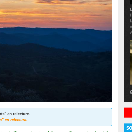
L
l
M
o
A
ts" en relecture.
" en relectura.
S