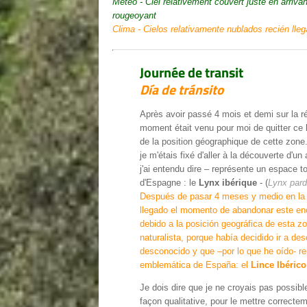
Météo - Ciel relativement couvert juste en arrivan
rougeoyant
Clima - Cielos relativamente nublados recién lleg
Journée de transit
Día de tránsito
Après avoir passé 4 mois et demi sur la rég
moment était venu pour moi de quitter ce l
de la position géographique de cette zone.
je m'étais fixé d'aller à la découverte d'u
j'ai entendu dire – représente un espace t
d'Espagne : le
Lynx ibérique
- (
Lynx pard
Después de pasar 4 meses y medio en la z
llegado el momento de abandonar este enc
debido a la posición geográfica de esta 
naturalista, porque había decidido ir a de
desconocido y que –por lo que he oído- re
emblemática de España: el
Lince Ibérico
Je dois dire que je ne croyais pas possibl
façon qualitative, pour le mettre correct