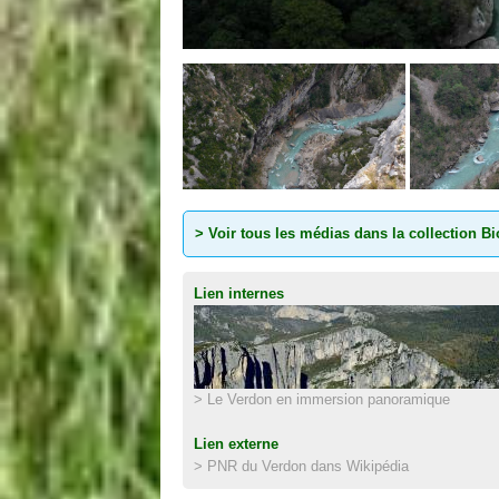
> Voir tous les médias dans la collection B
Lien internes
> Le Verdon en immersion panoramique
Lien externe
> PNR du Verdon dans Wikipédia