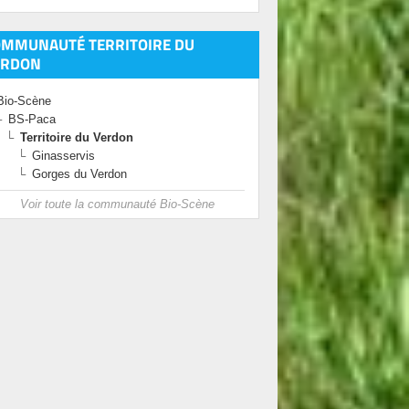
OMMUNAUTÉ TERRITOIRE DU
ERDON
Bio-Scène
BS-Paca
Territoire du Verdon
Ginasservis
Gorges du Verdon
Voir toute la communauté Bio-Scène