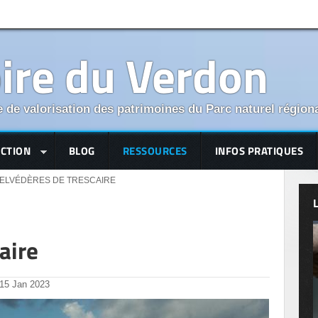
oire du Verdon
 de valorisation des patrimoines du Parc naturel région
ECTION
BLOG
RESSOURCES
INFOS PRATIQUES
ELVÉDÈRES DE TRESCAIRE
aire
15
Jan
2023