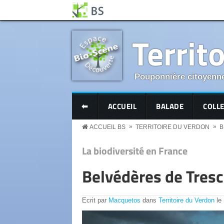
Aller au contenu principal
Panneau de gestion des cookies
Territ
Pouponnière citoyenne
BS MENU
⬅
ACCUEIL
BALADE
COLL
»
»
ACCUEIL BS
TERRITOIRE DU VERDON
B
La biodiversité en France
Belvédères de Tresc
Ecrit par
Macquetos
dans
Territoire du Verdon
le