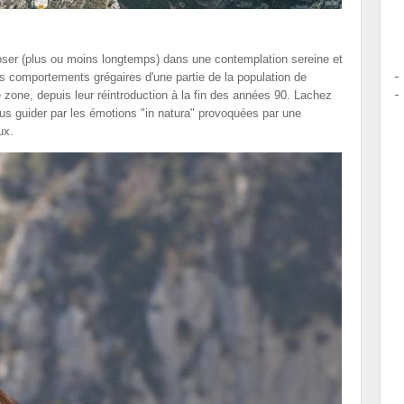
ser (plus ou moins longtemps) dans une contemplation sereine et
es comportements grégaires d'une partie de la population de
e zone, depuis leur réintroduction à la fin des années 90. Lachez
ous guider par les émotions "in natura" provoquées par une
ux.