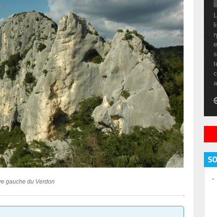
L
l
r
e
s
t
c
a
S
ive gauche du Verdon