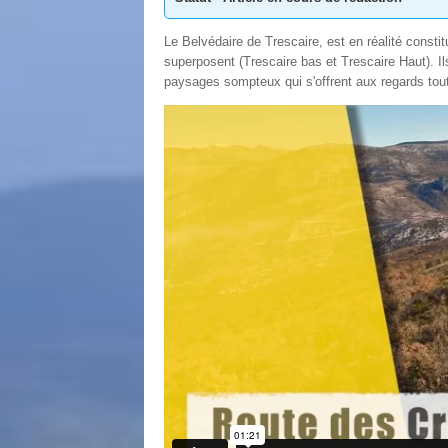
Le Belvédaire de Trescaire, est en réalité const
superposent (Trescaire bas et Trescaire Haut). Il
paysages sompteux qui s'offrent aux regards tout