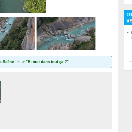
C
V
io-Scène
•
> "Et moi dans tout ça ?"