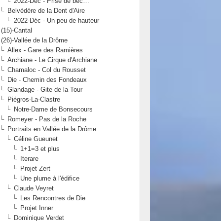
2022-Déc - Prise de bec…
Belvédère de la Dent d'Aire
2022-Déc - Un peu de hauteur
(15)-Cantal
(26)-Vallée de la Drôme
Allex - Gare des Ramières
Archiane - Le Cirque d'Archiane
Chamaloc - Col du Rousset
Die - Chemin des Fondeaux
Glandage - Gite de la Tour
Piégros-La-Clastre
Notre-Dame de Bonsecours
Romeyer - Pas de la Roche
Portraits en Vallée de la Drôme
Céline Gueunet
1+1=3 et plus
Iterare
Projet Zert
Une plume à l'édifice
Claude Veyret
Les Rencontres de Die
Projet Inner
Dominique Verdet