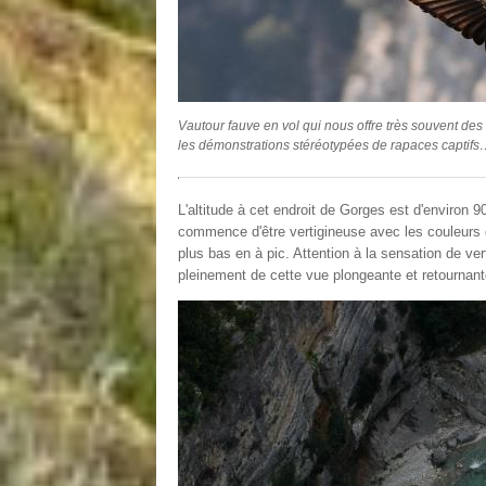
Vautour fauve en vol qui nous offre très souvent de
les démonstrations stéréotypées de rapaces captif
L'altitude à cet endroit de Gorges est d'environ 
commence d'être vertigineuse avec les couleurs
plus bas en à pic. Attention à la sensation de vert
pleinement de cette vue plongeante et retournant