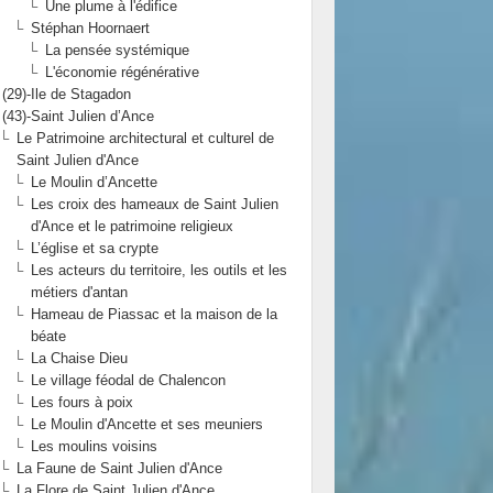
Une plume à l'édifice
Stéphan Hoornaert
La pensée systémique
L'économie régénérative
(29)-Ile de Stagadon
(43)-Saint Julien d’Ance
Le Patrimoine architectural et culturel de
Saint Julien d'Ance
Le Moulin d’Ancette
Les croix des hameaux de Saint Julien
d'Ance et le patrimoine religieux
L’église et sa crypte
Les acteurs du territoire, les outils et les
métiers d'antan
Hameau de Piassac et la maison de la
béate
La Chaise Dieu
Le village féodal de Chalencon
Les fours à poix
Le Moulin d'Ancette et ses meuniers
Les moulins voisins
La Faune de Saint Julien d'Ance
La Flore de Saint Julien d'Ance