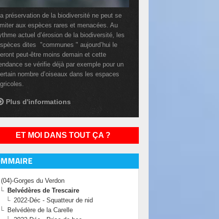
a préservation de la biodiversité ne peut se
imiter aux espèces rares et menacées. Au
ythme actuel d’érosion de la biodiversité, les
spèces dites "communes " aujourd’hui le
eront peut-être moins demain et cette
endance se vérifie déjà par exemple pour un
ertain nombre d’oiseaux dans les espaces
gricoles.
Plus d'informations
ET MOI DANS TOUT ÇA ?
OMMAIRE
(04)-Gorges du Verdon
Belvédères de Trescaire
2022-Déc - Squatteur de nid
Belvédère de la Carelle