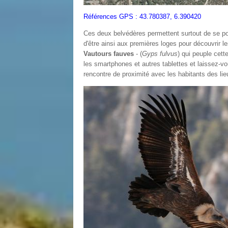
Références GPS : 43.780387, 6.390420
Ces deux belvédères permettent surtout de se po
d'être ainsi aux premières loges pour découvrir l
Vautours fauves
- (
Gyps fulvus
) qui peuple cett
les smartphones et autres tablettes et laissez-v
rencontre de proximité avec les habitants des lie