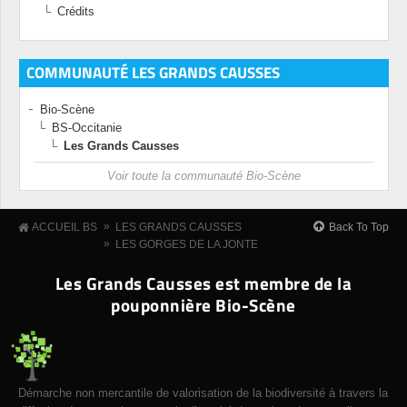
Crédits
COMMUNAUTÉ LES GRANDS CAUSSES
Bio-Scène
BS-Occitanie
Les Grands Causses
Voir toute la communauté Bio-Scène
»
Back To Top
ACCUEIL BS
LES GRANDS CAUSSES
»
LES GORGES DE LA JONTE
Les Grands Causses est membre de la
pouponnière Bio-Scène
Démarche non mercantile de valorisation de la biodiversité à travers la