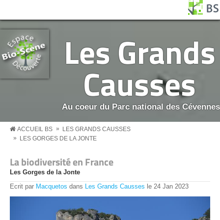
Aller au contenu principal
Panneau de gestion des cookies
BS MENU
Les Grands
Causses
Au coeur du Parc national des Cévennes
»
ACCUEIL BS
LES GRANDS CAUSSES
»
LES GORGES DE LA JONTE
La biodiversité en France
Les Gorges de la Jonte
Ecrit par
Macquetos
dans
Les Grands Causses
le
24
Jan
2023