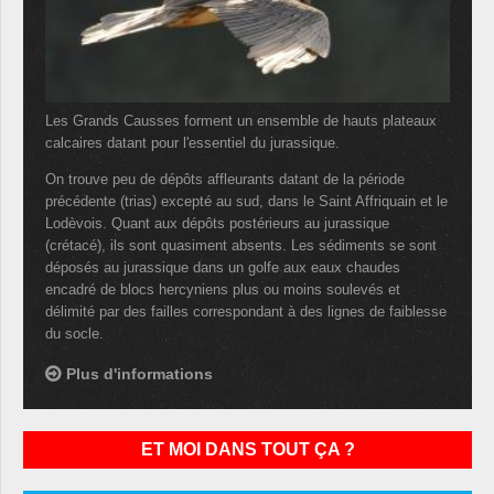
Les Grands Causses forment un ensemble de hauts plateaux
calcaires datant pour l'essentiel du jurassique.
On trouve peu de dépôts affleurants datant de la période
précédente (trias) excepté au sud, dans le Saint Affriquain et le
Lodèvois. Quant aux dépôts postérieurs au jurassique
(crétacé), ils sont quasiment absents. Les sédiments se sont
déposés au jurassique dans un golfe aux eaux chaudes
encadré de blocs hercyniens plus ou moins soulevés et
délimité par des failles correspondant à des lignes de faiblesse
du socle.
Plus d'informations
ET MOI DANS TOUT ÇA ?