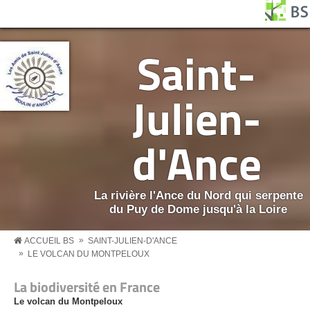
Aller au contenu principal
Panneau de gestion des cookies
BS MENU
Saint-
Julien-
d'Ance
La rivière l'Ance du Nord qui serpente
du Puy de Dome jusqu'à la Loire
»
ACCUEIL BS
SAINT-JULIEN-D'ANCE
»
LE VOLCAN DU MONTPELOUX
La biodiversité en France
Le volcan du Montpeloux