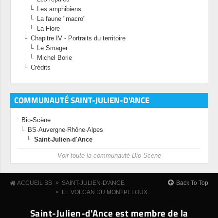
Les amphibiens
La faune "macro"
La Flore
Chapitre IV - Portraits du territoire
Le Smager
Michel Borie
Crédits
COMMUNAUTÉ SAINT-JULIEN-D'ANCE
Bio-Scène
BS-Auvergne-Rhône-Alpes
Saint-Julien-d'Ance
Voir toute la communauté Bio-Scène
»
Back To Top
ACCUEIL BS
SAINT-JULIEN-D'ANCE
»
LE VOLCAN DU MONTPELOUX
Saint-Julien-d'Ance est membre de la